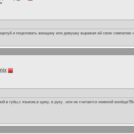
ок
оцелуй и поцеловать женщину или девушку выражая ей свою симпатию н
mix
ой:в губы,с языком,в щеку, в руку...или не считается изменой вообще?