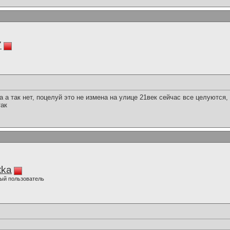
7
а а так нет, поцелуй это не измена на улице 21век сейчас все целуются,
так
tka
ый пользователь