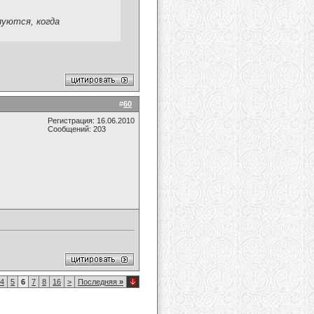
луются, когда
#
60
Регистрация: 16.06.2010
Сообщений: 203
4
5
6
7
8
16
>
Последняя
»