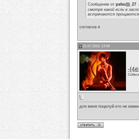
Сообщение от
pafas)))_27
смотря какой если в засос
встречаются прощаютсяд
согласна я
31.07.2010, 13:58
-{4ё
Собес
для меня поцелуй-это не измен