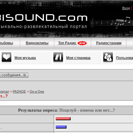
Вход
льбомы
Видеоклипы
Топ Радио
Радиостанции
Моя музыка
Моя страница
Пользов
портал
>
РАЗНОЕ
>
Он и Она
...?
Результаты опроса
: Поцелуй - измена или нет...?
..