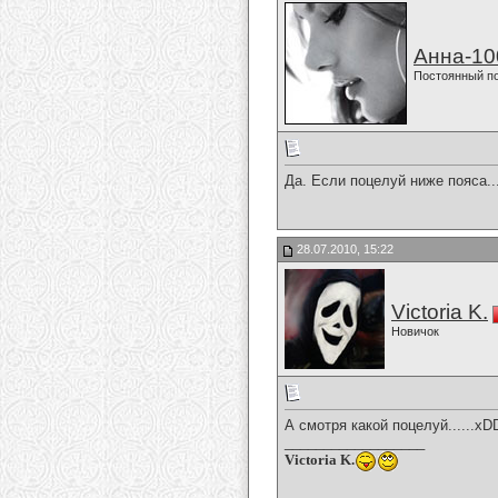
Анна-10
Постоянный п
Да. Если поцелуй ниже пояса..
28.07.2010, 15:22
Victoria K.
Новичок
А смотря какой поцелуй......x
__________________
Victoria K.