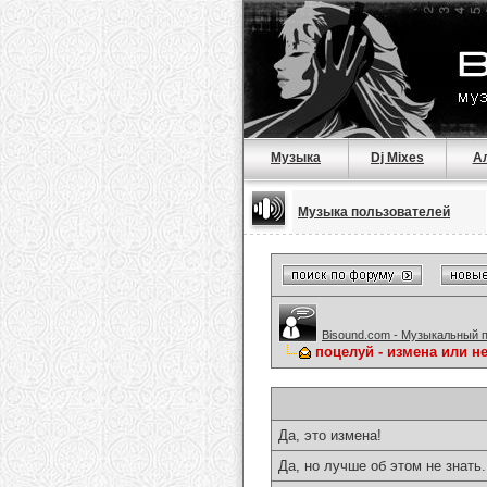
Музыка
Dj Mixes
А
Музыка пользователей
Bisound.com - Музыкальный 
поцелуй - измена или нет
Да, это измена!
Да, но лучше об этом не знать.