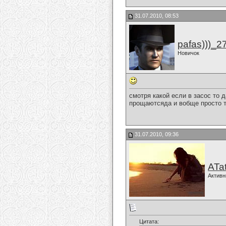
31.07.2010, 08:53
pafas)))_2
Новичок
смотря какой если в засос то д
прощаютсяда и вобще просто 
31.07.2010, 09:36
ATa
Активн
Цитата: