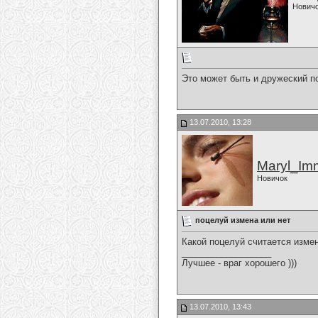
Нович
Это может быть и дружеский п
13.07.2010, 13:28
Maryl_Im
Новичок
поцелуй измена или нет
Какой поцелуй считается измен
__________________
Лучшее - враг хорошего )))
13.07.2010, 13:43