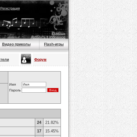
|
Регистрация
Помощь
Добавить в избранное
Видео приколы
Flash-игры
атели
Форум
Имя
Пароль
24
21.82%
17
15.45%