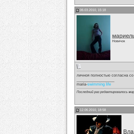
06.03.2010, 15:18
мариел
Новичок
личноя полностью согласна со
__________________
maria-
swimming life
Последний раз редактировалось мар
12.06.2010, 18:58
Вла