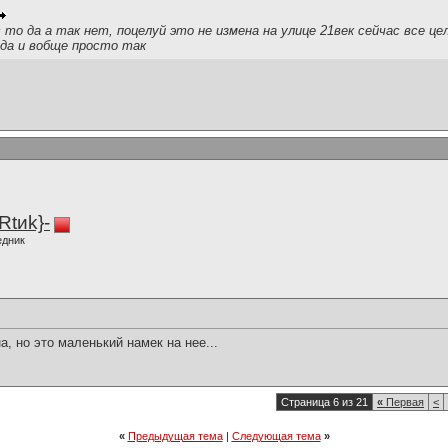
 то да а так нет, поцелуй это не измена на улице 21век сейчас все це
а и вобще просто так
Rtиk}-
едник
а, но это маленький намек на нее...
Страница 6 из 21
«
Первая
<
«
Предыдущая тема
|
Следующая тема
»