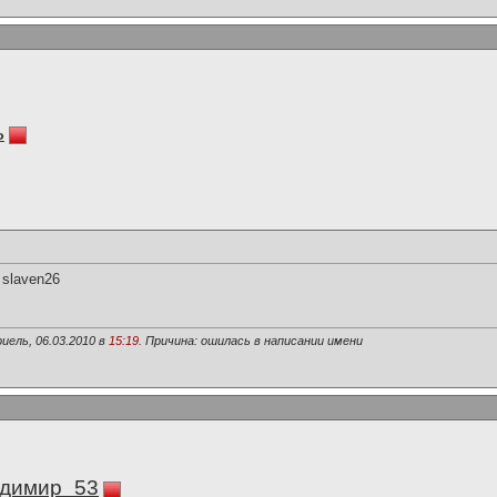
ь
 slaven26
иель, 06.03.2010 в
15:19
. Причина: ошилась в написании имени
димир_53