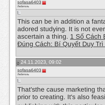
sofasa6403
Любитель
This can be in addition a fantas
adored studying. It is not ever
ascertain a thing.
1 Số Cách 
Đúng Cách: Bí Quyết Duy Tr
24.11.2023, 09:02
sofasa6403
Любитель
That'sthe cause marketing tha
prior to creating. It's also fea