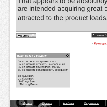
That appears to be absolutel
are intended acquiring great d
attracted to the product loads
Страница 1
«
Предыдущ
Ваши права в разделе
Вы
не можете
создавать темы
Вы
не можете
отвечать на сообщения
Вы
не можете
прикреплять файлы
Вы
не можете
редактировать сообщения
BB коды
Вкл.
Смайлы
Вкл.
[IMG]
код
Вкл.
HTML код
Выкл.
Музыка
Dj mixes
Альбомы
Видеоклипы