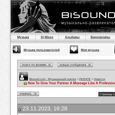
Музыка
Dj Mixes
Альбомы
Видеоклипы
Музыка пользователей
Моя музыка
Bisound.com - Музыкальный портал
>
РАЗНОЕ
>
Новости
How To Give Your Partner A Massage Like A Professio
Страница 1
23.11.2023, 16:28