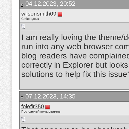
04.12.2023, 20:52
wilsonsmith09
Собеседник
I am really loving the theme/
run into any web browser comp
blog readers have complained
correctly in Explorer but loo
solutions to help fix this issu
07.12.2023, 14:35
folefir350
Постоянный пользователь