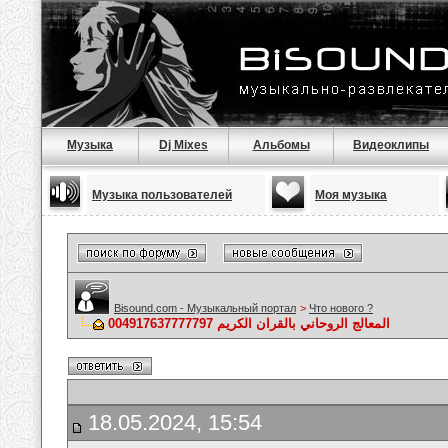
Музыка
Dj Mixes
Альбомы
Видеоклипы
Музыка пользователей
Моя музыка
Bisound.com - Музыкальный портал
>
Что нового ?
المعالج الروحاني بالقران الكريم 004917637777797
18.05.2024, 15:54