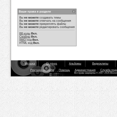
Ваши права в разделе
Вы
не можете
создавать темы
Вы
не можете
отвечать на сообщения
Вы
не можете
прикреплять файлы
Вы
не можете
редактировать сообщения
BB коды
Вкл.
Смайлы
Вкл.
[IMG]
код
Вкл.
HTML код
Вкл.
Музыка
Dj mixes
Альбомы
Видеоклипы
Реклама на сайте
Помощь
Администрация
Служба под
Все права защищены © 2007-2026 Bisou