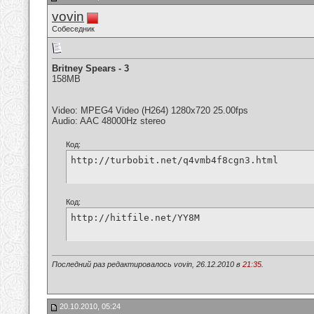
vovin
Собеседник
Britney Spears - 3
158MB
Video: MPEG4 Video (H264) 1280x720 25.00fps
Audio: AAC 48000Hz stereo
Код:
http://turbobit.net/q4vmb4f8cgn3.html
Код:
http://hitfile.net/YY8M
Последний раз редактировалось vovin, 26.12.2010 в
21:35
.
20.10.2010, 05:24