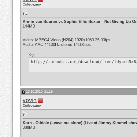
Собеседник
Armin van Buuren vs Sophie Ellis-Bextor - Not Giving Up O
144MB
Video: MPEG4 Video (H264) 1920x1080 25.00fps
Audio: AAC 44100Hz stereo 1411Kbps
Код:
http://turbobit.net/download/free/fdycrn5x8
13.10.2010, 21:19
vovin
Собеседник
Korn - Oildale (Leave me alone) (Live at Jimmy Kimmel sho
388MB