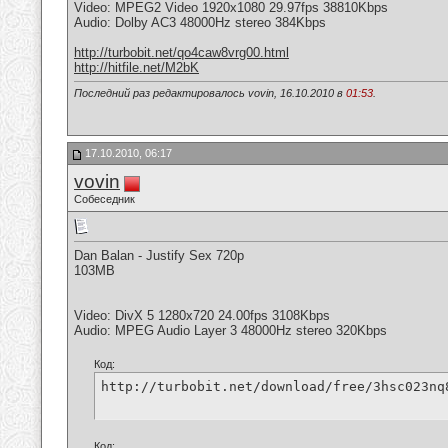
Video: MPEG2 Video 1920x1080 29.97fps 38810Kbps
Audio: Dolby AC3 48000Hz stereo 384Kbps
http://turbobit.net/qo4caw8vrg00.html
http://hitfile.net/M2bK
Последний раз редактировалось vovin, 16.10.2010 в
01:53
.
17.10.2010, 06:17
vovin
Собеседник
Dan Balan - Justify Sex 720p
103MB
Video: DivX 5 1280x720 24.00fps 3108Kbps
Audio: MPEG Audio Layer 3 48000Hz stereo 320Kbps
Код:
http://turbobit.net/download/free/3hsc023nq
Код: