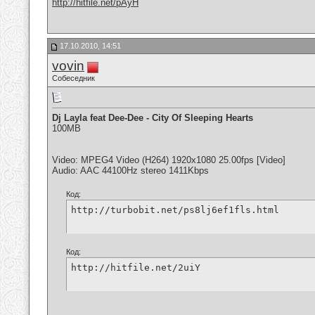
http://hitfile.net/pAyH
17.10.2010, 14:51
vovin
Собеседник
Dj Layla feat Dee-Dee - City Of Sleeping Hearts
100MB
Video: MPEG4 Video (H264) 1920x1080 25.00fps [Video]
Audio: AAC 44100Hz stereo 1411Kbps
Код:
http://turbobit.net/ps8lj6ef1fls.html
Код:
http://hitfile.net/2uiY