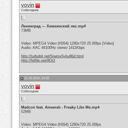
vovin
Собеседник
Ленинград — Химкинский лес.mp4
73MB
Video: MPEG4 Video (H264) 1280x720 25.00fps [Video]
Audio: AAC 44100Hz stereo 1411Kbps
http://turbobit.net/5rwmx5ybu96d.html
http://hitfile.net/8Or2
21.10.2010, 10:32
vovin
Собеседник
Madcon feat. Ameerah - Freaky Like Me.mp4
52MB
Video: MPEG4 Video (H264) 1280x720 25.00fps