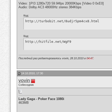
Video: 1PI3 1280x720 59.94fps 20000Kbps [Video 0 0xE0]
Audio: Dolby AC3 48000Hz stereo 384Kbps
Код:
http://turbobit.net/8udjr5pm4cx8.html
Код:
http://hitfile.net/WgF9
Последний раз редактировалось vovin, 28.10.2010 в
04:47
.
14.10.2010, 17:30
vovin
Собеседник
Lady Gaga - Poker Face 1080i
463MB