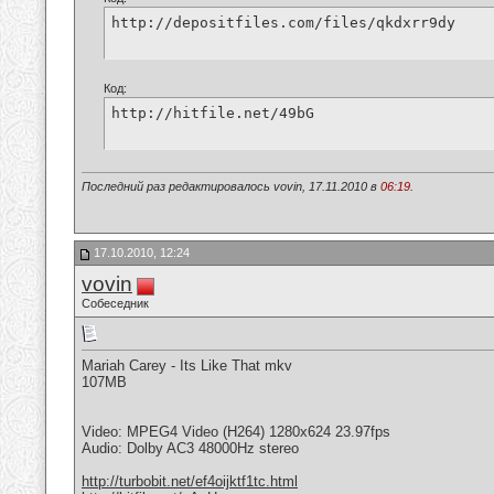
http://depositfiles.com/files/qkdxrr9dy
Код:
http://hitfile.net/49bG
Последний раз редактировалось vovin, 17.11.2010 в
06:19
.
17.10.2010, 12:24
vovin
Собеседник
Mariah Carey - Its Like That mkv
107MB
Video: MPEG4 Video (H264) 1280x624 23.97fps
Audio: Dolby AC3 48000Hz stereo
http://turbobit.net/ef4oijktf1tc.html