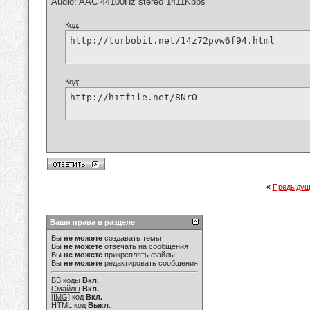
Audio: AAC 44100Hz stereo 1411Kbps
Код:
http://turbobit.net/14z72pvw6f94.html
Код:
http://hitfile.net/8NrO
«
Предыдущ
Ваши права в разделе
Вы
не можете
создавать темы
Вы
не можете
отвечать на сообщения
Вы
не можете
прикреплять файлы
Вы
не можете
редактировать сообщения
BB коды
Вкл.
Смайлы
Вкл.
[IMG]
код
Вкл.
HTML код
Выкл.