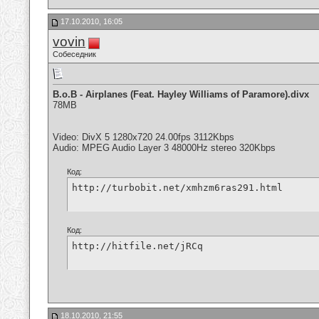
17.10.2010, 16:05
vovin
Собеседник
B.o.B - Airplanes (Feat. Hayley Williams of Paramore).divx
78MB
Video: DivX 5 1280x720 24.00fps 3112Kbps
Audio: MPEG Audio Layer 3 48000Hz stereo 320Kbps
Код:
http://turbobit.net/xmhzm6ras291.html
Код:
http://hitfile.net/jRCq
18.10.2010, 21:55