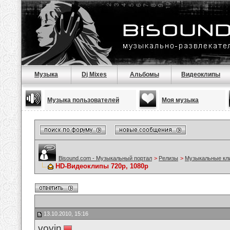
Музыка
Dj Mixes
Альбомы
Видеоклипы
Музыка пользователей
Моя музыка
Bisound.com - Музыкальный портал
>
Релизы
>
Музыкальные кл
HD-Видеоклипы 720p, 1080p
13.10.2010, 15:16
vovin