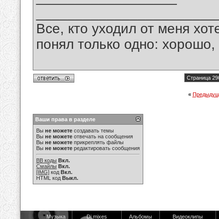
_______________________
Все, кто уходил от меня хот
понял только одно: хорошо,
Страница 29
«
Предыдущ
Ваши права в разделе
Вы
не можете
создавать темы
Вы
не можете
отвечать на сообщения
Вы
не можете
прикреплять файлы
Вы
не можете
редактировать сообщения
BB коды
Вкл.
Смайлы
Вкл.
[IMG]
код
Вкл.
HTML код
Выкл.
Музыка
Dj mixes
Альбомы
Видеоклипы