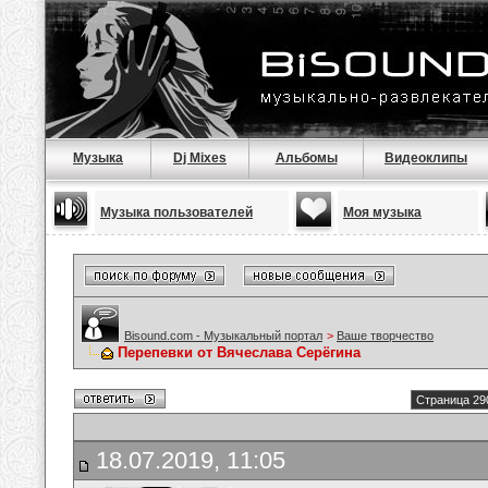
Музыка
Dj Mixes
Альбомы
Видеоклипы
Музыка пользователей
Моя музыка
Bisound.com - Музыкальный портал
>
Ваше творчество
Перепевки от Вячеслава Серёгина
Страница 29
18.07.2019, 11:05