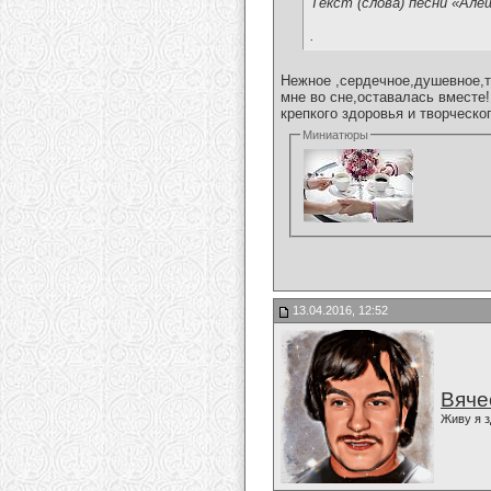
Текст (слова) песни «Алё
.
Нежное ,сердечное,душевное,т
мне во сне,оставалась вместе
крепкого здоровья и творческо
Миниатюры
13.04.2016, 12:52
Вяче
Живу я з