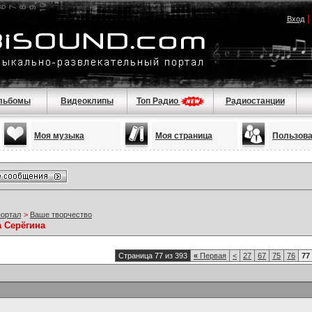
Вход
льбомы
Видеоклипы
Топ Радио
Радиостанции
Моя музыка
Моя страница
Пользов
портал
>
Ваше творчество
а Серёгина
Страница 77 из 393
«
Первая
<
27
67
75
76
77