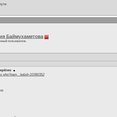
пути.
ия Баймухаметова
нный пользователь
ерёгин
ex.php?nam...le&id=10390352
на