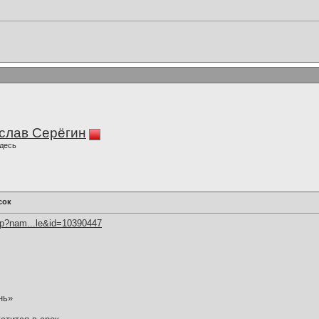
слав Серёгин
десь
сок
hp?nam...le&id=10390447
нь»