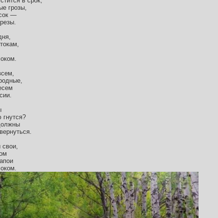
стится в срок,
ые грозы,
сок —
ерезы.
дня,
токам,
оком.
всем,
родные,
есем
сии.
ы
ю гнутся?
должны
вернуться.
 свои,
ком
напои
оком.