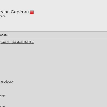
слав Серёгин
десь
любовь
hp?nam...le&id=10390352
а любовь»
оих.
роих.