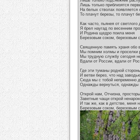
Лишь только подснежник распу
Лишь только приблизятся перв
На белых стволах появляется 
То плачут березы, то плачут б
Как часто, пьянея от светлого 
Я брел наугад по весенним про
И Родина щедро поила меня
Березовым соком, березовым с
Священную память храня обо 
Мы помним холмы и проселки 
Мы трудную службу сегодня н
Вдали от России, вдали от Рос
Где эти туманы родной сторон
И ветви берез, что над заводь
Сюда мы с тобой непременно 
Однажды вернуться, однажды 
Открой нам, Отчизна, просторы
Заветные чащи открой ненаро
И так же, как в детстве, меня 
Березовым соком, березовым с