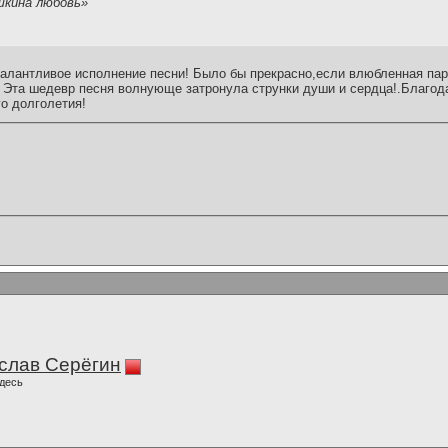
шкина любовь»
алантливое исполнение песни! Было бы прекрасно,если влюбленная пар
! Эта шедевр песня волнующе затронула струнки души и сердца!.Благо
го долголетия!
слав Серёгин
десь