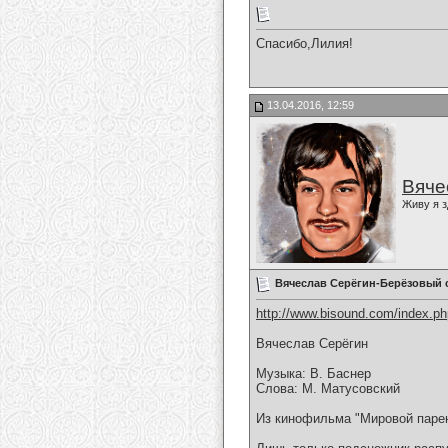
Спасибо,Лилия!
13.04.2016, 12:59
Вяче
Живу я з
Вячеслав Серёгин-Берёзовый 
http://www.bisound.com/index.p
Вячеслав Серёгин
Музыка: В. Баснер
Слова: М. Матусовский
Из кинофильма "Мировой паре