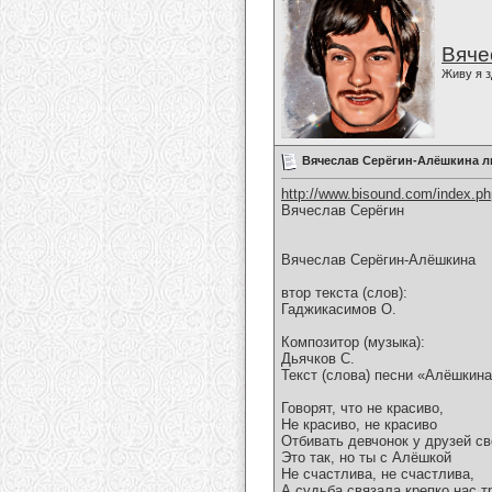
Вяче
Живу я з
Вячеслав Серёгин-Алёшкина 
http://www.bisound.com/index.p
Вячеслав Серёгин
Вячеслав Серёгин-Алёшкина
втор текста (слов):
Гаджикасимов О.
Композитор (музыка):
Дьячков С.
Текст (слова) песни «Алёшкин
Говорят, что не красиво,
Не красиво, не красиво
Отбивать девчонок у друзей св
Это так, но ты с Алёшкой
Не счастлива, не счастлива,
А судьба связала крепко нас т