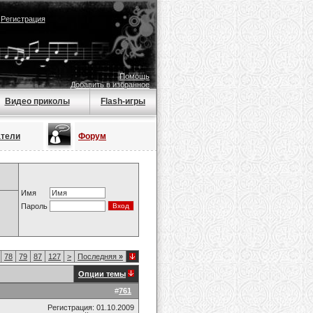
|
Регистрация
Помощь
Добавить в избранное
Видео приколы
Flash-игры
атели
Форум
Имя
Пароль
78
79
87
127
>
Последняя
»
Опции темы
#
761
Регистрация: 01.10.2009