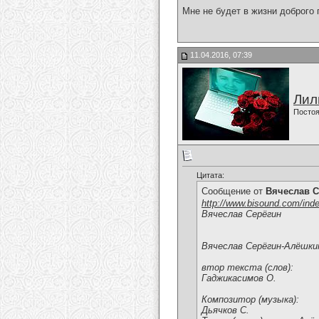
Мне не будет в жизни доброго 
11.04.2016, 07:39
Лил
Постоя
Цитата:
Сообщение от
Вячеслав С
http://www.bisound.com/ind
Вячеслав Серёгин
Вячеслав Серёгин-Алёшки
втор текста (слов):
Гаджикасимов О.
Композитор (музыка):
Дьячков С.