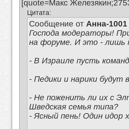
[quote=Макс Железякин;275
Цитата:
Сообщение от
Анна-1001
Господа модераторы! П
на форуме. И это - лишь
- В Израиле пусть коман
- Педики и нарики будут 
- Не поженить ли их с 
Шведская семья типа?
- Ясный пень! Один идор 