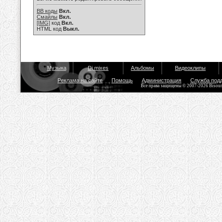
BB коды
Вкл.
Смайлы
Вкл.
[IMG]
код
Вкл.
HTML код
Выкл.
Музыка
Dj mixes
Альбомы
Видеоклипы
Реклама на сайте
Помощь
Администрация
Служба под
Все права защищены © 2007-2026 Bisou