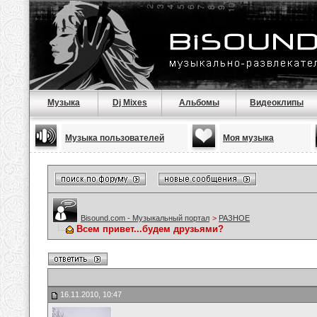
Музыка
Dj Mixes
Альбомы
Видеоклипы
Музыка пользователей
Моя музыка
Bisound.com - Музыкальный портал
>
РАЗНОЕ
Всем привет...будем друзьями?
16.11.2010, 10:47