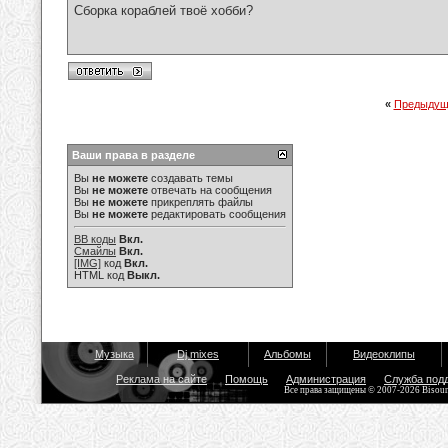
Сборка кораблей твоё хобби?
«
Предыдущ
Ваши права в разделе
Вы
не можете
создавать темы
Вы
не можете
отвечать на сообщения
Вы
не можете
прикреплять файлы
Вы
не можете
редактировать сообщения
BB коды
Вкл.
Смайлы
Вкл.
[IMG]
код
Вкл.
HTML код
Выкл.
Музыка
Dj mixes
Альбомы
Видеоклипы
Реклама на сайте
Помощь
Администрация
Служба под
Все права защищены © 2007-2026 Bisou