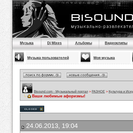
Музыка
Dj Mixes
Альбомы
Видеоклипы
Музыка пользователей
Моя музыка
Bisound.com - Музыкальный портал
>
РАЗНОЕ
>
Культура и Иск
Ваши любимые афоризмы!
24.06.2013, 19:04