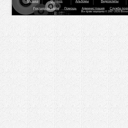
Музыка
Dj mixes
Альбомы
Видеоклипы
Реклама на сайте
Помощь
Администрация
Служба под
Все права защищены © 2007-2026 Bisou