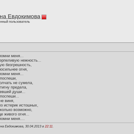
на Евдокимова
нный пользователь
помни меня...
ерпеливую нежность...
ую безгрешность,
посильнее огня,
помни меня...
 поспеши,
молчать не сумела,
стигну предела,
евшей души...
поспеши...
не виня,
ез истерик истошных,
сколько возможно,
е живого огня...
помни меня....
на Евдокимова, 30.04.2013 в
22:11
.