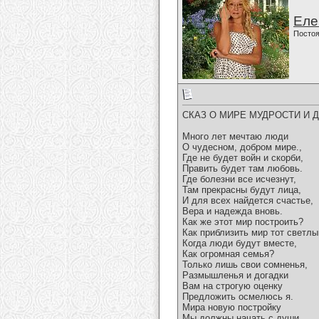
Еле
Постоя
СКАЗ О МИРЕ МУДРОСТИ И 
Много лет мечтаю люди
О чудесном, добром мире.,
Где не будет войн и скорби,
Править будет там любовь.
Где болезни все исчезнут,
Там прекрасны будут лица,
И для всех найдется счастье,
Вера и надежда вновь.
Как же этот мир построить?
Как приблизить мир тот светлы
Когда люди будут вместе,
Как огромная семья?
Только лишь свои сомненья,
Размышленья и догадки
Вам на строгую оценку
Предложить осмелюсь я.
Мира новую постройку
Мы должны начать с души,