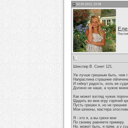
02.05.2013, 23:38
Еле
Постоя
Шекспир В. Сонет 121.
Уж лучше грешным быть, чем 
Напраслина страшнее обличен
И гибнут радость, коль ее суд
Должно не наше, а чужое мнен
Как может взгляд чужих пороч
Щадить во мне игру горячей кр
Пусть грешен я, но не грешнее 
Мои шпионы, мастера злослов
Я - это я, а вы грехи мои
По своему равняете примеру.
Но, может быть, я прям, а у су