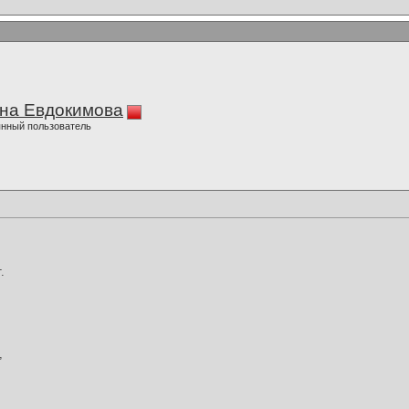
на Евдокимова
нный пользователь
.
,