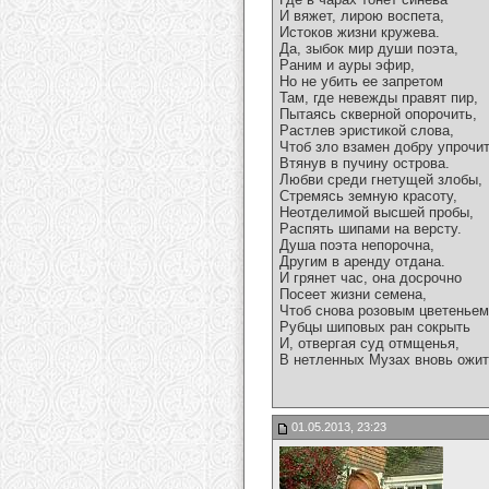
И вяжет, лирою воспета,
Истоков жизни кружева.
Да, зыбок мир души поэта,
Раним и ауры эфир,
Но не убить ее запретом
Там, где невежды правят пир,
Пытаясь скверной опорочить,
Растлев эристикой слова,
Чтоб зло взамен добру упрочит
Втянув в пучину острова.
Любви среди гнетущей злобы,
Стремясь земную красоту,
Неотделимой высшей пробы,
Распять шипами на версту.
Душа поэта непорочна,
Другим в аренду отдана.
И грянет час, она досрочно
Посеет жизни семена,
Чтоб снова розовым цветеньем
Рубцы шиповых ран сокрыть
И, отвергая суд отмщенья,
В нетленных Музах вновь ожит
01.05.2013, 23:23