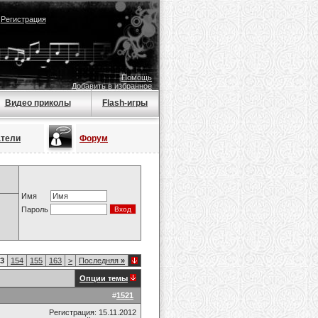
|
Регистрация
Помощь
Добавить в избранное
Видео приколы
Flash-игры
атели
Форум
Имя
Пароль
3
154
155
163
>
Последняя
»
Опции темы
#
1521
Регистрация: 15.11.2012