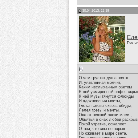
30.04.2013, 22:39
Еле
Постоя
О чем грустит душа поэта
И, уязвленная молчит,
Каким неслыханным обетом
В ней усмиренный пафос скрыт
К ней Музы тянутся флюиды
И вдохновения мосты,
Глотая слезы сквозь обиды,
Лелея грезы и мечты.
Она от нежной ласки млеет,
Обьятья в снах любви раскрыв
Покой утратив, сожалеет
О том, что сны ее порыв.
Но оживает в мире света,
Где в чарах тонет синева