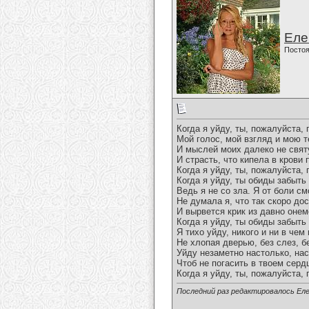
Еле
Постоя
Когда я уйду, ты, пожалуйста, 
Мой голос, мой взгляд и мою т
И мыслей моих далеко не свят
И страсть, что кипела в крови 
Когда я уйду, ты, пожалуйста, 
Когда я уйду, ты обиды забыть
Ведь я не со зла. Я от боли с
Не думала я, что так скоро до
И вырвется крик из давно онем
Когда я уйду, ты обиды забыть 
Я тихо уйду, никого и ни в чем 
Не хлопая дверью, без слез, б
Уйду незаметно настолько, на
Чтоб не погасить в твоем сердц
Когда я уйду, ты, пожалуйста, 
Последний раз редактировалось Еле