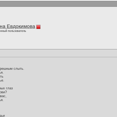
на Евдокимова
нный пользователь
грешным слыть.
ья.
ить
ье.
ных глаз
ови?
вас,
ья.
дьи