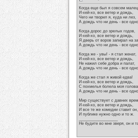
Когда еще был я совсем малец
И-хей-хо, все ветер и дождь,
Чего ни творил я, куда ни лез,
А дождь что ни день - все одно
Когда дорос до зрелых годов,
И-хей-хо, все ветер и дождь,
Я дверь от воров запирал на з
А дождь что ни день - все одно
Когда же - увы! - я стал женат,
И-хей-хо, все ветер и дождь,
Не нажил себе добра и палат,
А дождь что ни день - все одно
Когда же стал я живой едва!
И-хей-хо, все ветер и дождь,
С похмелья болела моя голова
А дождь что ни день - все одно
Мир существует с давних врем
И-хей-хо, все ветер и дождь,
И все те же комедии ставит он,
И публике нужно одно и то ж.
__________________
Не будите во мне зверя, он и т