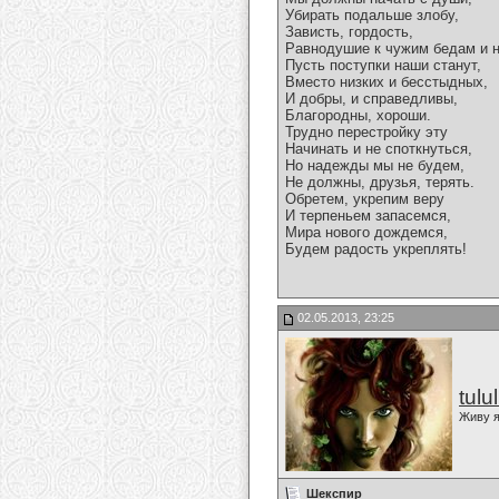
Убирать подальше злобу,
Зависть, гордость,
Равнодушие к чужим бедам и 
Пусть поступки наши станут,
Вместо низких и бесстыдных,
И добры, и справедливы,
Благородны, хороши.
Трудно перестройку эту
Начинать и не споткнуться,
Но надежды мы не будем,
Не должны, друзья, терять.
Обретем, укрепим веру
И терпеньем запасемся,
Мира нового дождемся,
Будем радость укреплять!
02.05.2013, 23:25
tulu
Живу я
Шекспир