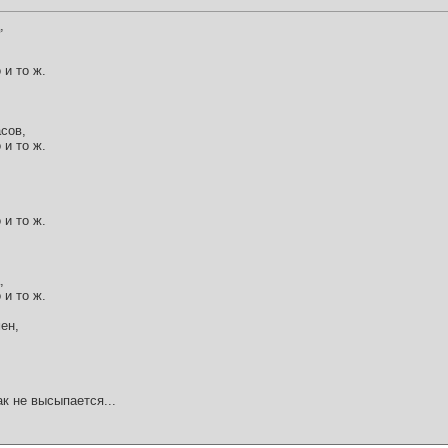
,
 и то ж.
асов,
 и то ж.
 и то ж.
,
 и то ж.
ен,
ак не высыпается...