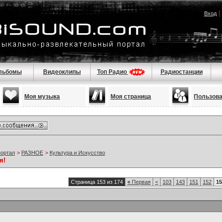
Вход
льбомы
Видеоклипы
Топ Радио
Радиостанции
Моя музыка
Моя страница
Пользов
портал
>
РАЗНОЕ
>
Культура и Искусство
я!
Страница 153 из 174
«
Первая
<
103
143
151
152
15