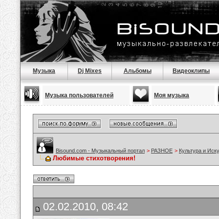
Музыка
Dj Mixes
Альбомы
Видеоклипы
Музыка пользователей
Моя музыка
Bisound.com - Музыкальный портал
>
РАЗНОЕ
>
Культура и Иск
Любимые стихотворения!
02.02.2010, 08:42