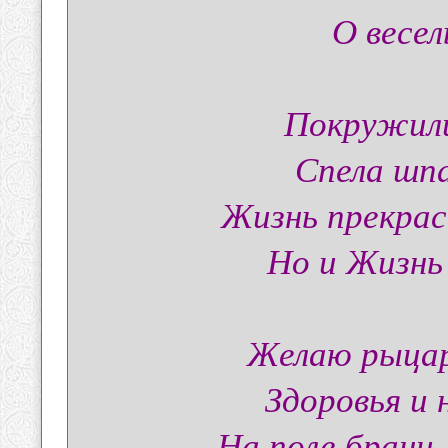
О весел
Покружили
Спела шпа
Жизнь прекрас
Но и Жизнь
Желаю рыцар
Здоровья и
На поле брани 