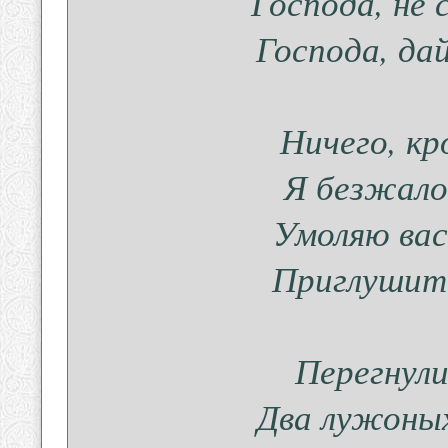
Господа, не 
Господа, да
Ничего, кр
Я безжало
Умоляю вас
Приглушите
Перегнули
Два лужоных