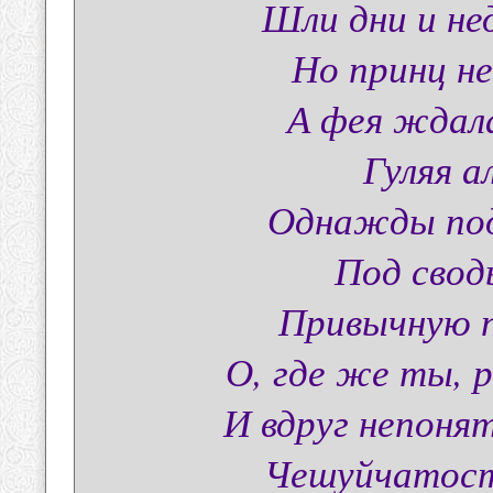
Шли дни и нед
Но принц не
А фея ждала
Гуляя а
Однажды под 
Под свод
Привычную п
О, где же ты, 
И вдруг непоня
Чешуйчатост