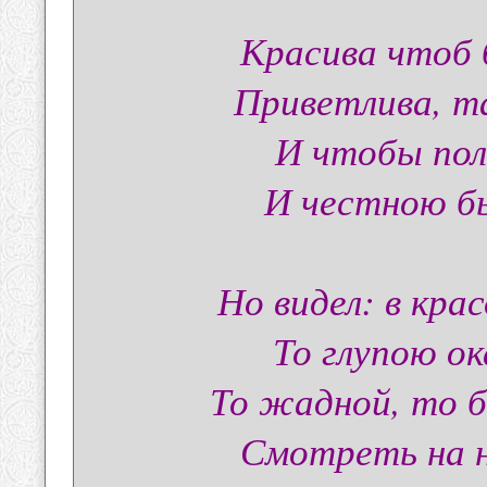
Красива чтоб 
Приветлива, т
И чтобы пол
И честною бы
Но видел: в кра
То глупою о
То жадной, то б
Смотреть на 