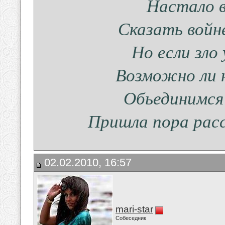
Настало в
Сказать войн
Но если зло 
Возможно ли 
Обьединимся 
Пришла пора рас
02.02.2010, 16:57
mari-star
Собеседник