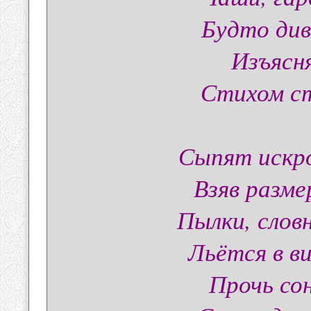
Будто див
Изъясн
Стихом ст
Сыпят искро
Взяв разме
Пылки, слов
Льётся в в
Прочь со