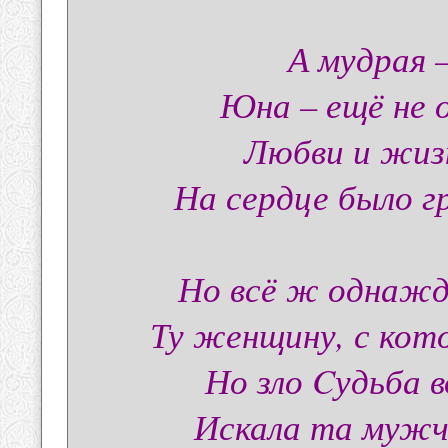
А мудрая 
Юна – ещё не 
Любви и жиз
На сердце было г
Но всё ж однажд
Ту женщину, с кот
Но зло Cудьба 
Искала та мужч