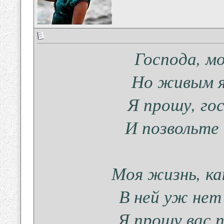
Господа, м
Но живым я 
Я прошу, го
И позвольте 
Моя жизнь, ка
В ней уж нет
Я прошу вас 