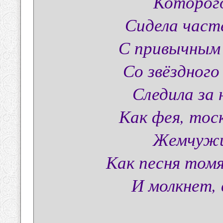
Которог
Сидела часте
С привычным 
Со звёздного
Следила за 
Как фея, тос
Жемчужи
Как песня томя
И молкнет,