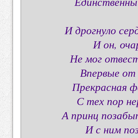
Единственный
И дрогнуло сер
И он, оч
Не мог отвест
Впервые от
Прекрасная ф
С тех пор н
А принц позабыт
И с ним п