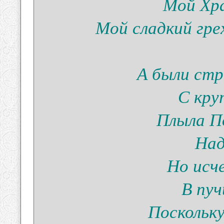
Мой Хра
Мой сладкий гре
А были стр
С кру
Плыла По
Над
Но исч
В пуч
Поскольку