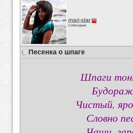
mari-star
Собеседник
Песенка о шпаге
Шпаги тонк
Будоражи
Чистый, яро
Словно пе
Чаши, гар