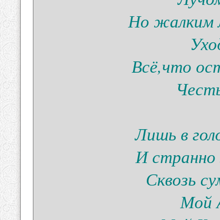
Но жалким 
Ухо
Всё,что ос
Честь
Лишь в гол
И странно 
Сквозь су
Мой 