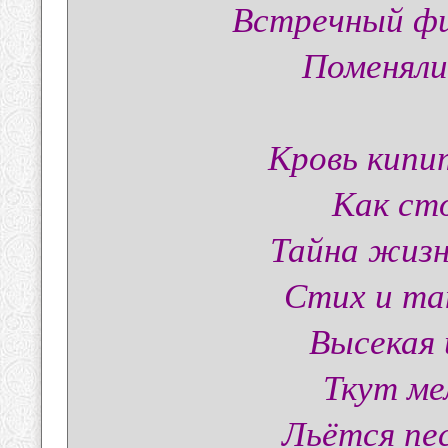
Встречный ф
Поменяли
Кровь кипит
Как ст
Тайна жизн
Стих и та
Высекая 
Ткут ме
Льётся пес