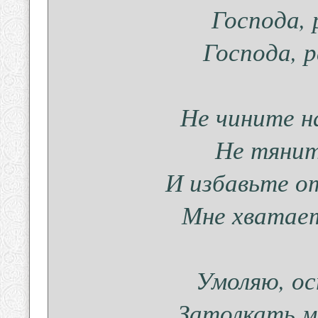
Господа, 
Господа, 
Не чините н
Не тянит
И избавьте о
Мне хватает
Умоляю, о
Затолкать м