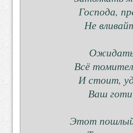
Господа, п
Не вливайт
Ожидать 
Всё томител
И стоит, у
Ваш готи
Этот пошлый