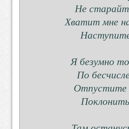
Не старайте
Хватит мне на
Наступите 
Я безумно то
По бесчисл
Отпустите 
Поклонить
Там останус