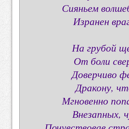
Сияньем волше
Изранен вра
На грубой щ
От боли све
Доверчиво фе
Дракону, чт
Мгновенно поп
Внезапных, 
Почувствовав стр