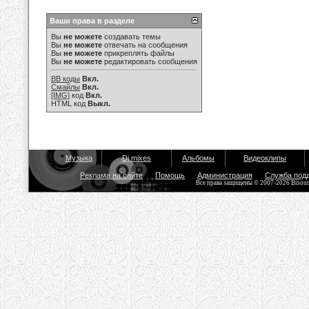
Ваши права в разделе
Вы
не можете
создавать темы
Вы
не можете
отвечать на сообщения
Вы
не можете
прикреплять файлы
Вы
не можете
редактировать сообщения
BB коды
Вкл.
Смайлы
Вкл.
[IMG]
код
Вкл.
HTML код
Выкл.
Музыка
Dj mixes
Альбомы
Видеоклипы
Реклама на сайте
Помощь
Администрация
Служба под
Все права защищены © 2007-2026 Bisou