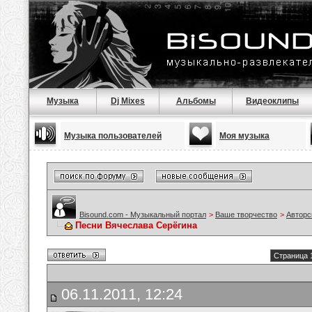
Музыка
Dj Mixes
Альбомы
Видеоклипы
Музыка пользователей
Моя музыка
Bisound.com - Музыкальный портал
>
Ваше творчество
>
Авторс
Песни Вячеслава Серёгина
Страница 1
06.11.2011, 12:24