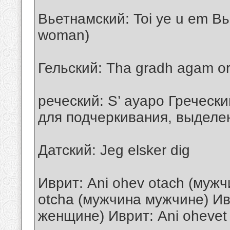
Вьетнамский: Toi ye u em Вь
woman)
Гельский: Tha gradh agam or
реческий: S’ ayapo Греческий
для подчеркивания, выделе
Датский: Jeg elsker dig
Иврит: Ani ohev otach (муж
otcha (мужчина мужчине) Ив
женщине) Иврит: Ani ohevet