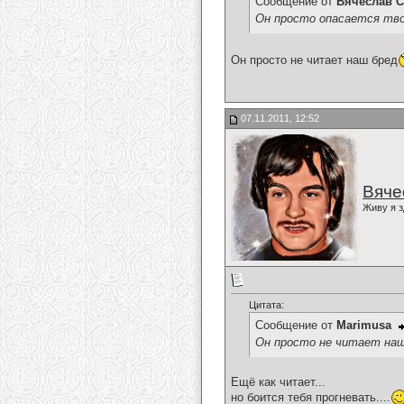
Сообщение от
Вячеслав С
Он просто опасается твое
Он просто не читает наш бред
07.11.2011, 12:52
Вяче
Живу я з
Цитата:
Сообщение от
Marimusa
Он просто не читает наш
Ещё как читает...
но боится тебя прогневать....