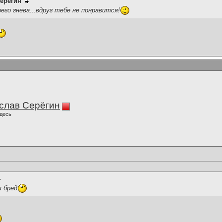
ерёгин
го гнева...вдруг тебе не понравится!
слав Серёгин
десь
 бред