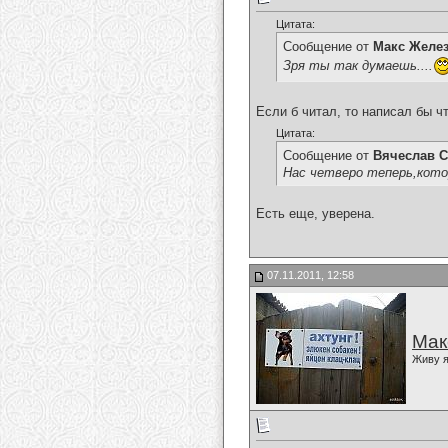
Цитата:
Сообщение от
Макс Желе
Зря ты так думаешь....
Если б читал, то написал бы ч
Цитата:
Сообщение от
Вячеслав С
Нас четверо теперь,кот
Есть еще, уверена.
07.11.2011, 12:58
Мак
Живу я