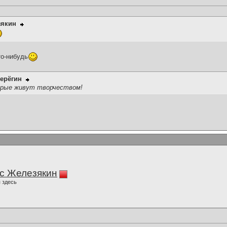
зякин
то-нибудь
ерёгин
орые живут творчеством!
с Железякин
 здесь