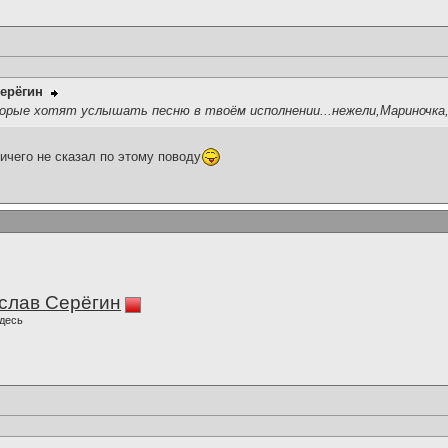
ерёгин
орые хотят услышать песню в твоём исполнении...нежели,Мариночк
ичего не сказал по этому поводу
слав Серёгин
десь