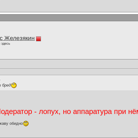
с Железякин
 здесь
 бред
дератор - лопух, но аппаратура при нё
жаву обидно