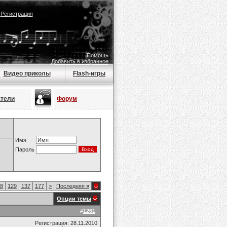
|
Регистрация
Помощь
Добавить в избранное
Видео приколы
Flash-игры
атели
Форум
Имя
Пароль
8
129
137
177
>
Последняя
»
Опции темы
#
1261
Регистрация: 28.11.2010