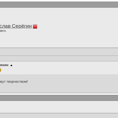
слав Серёгин
десь
зякин
ивут творчеством!