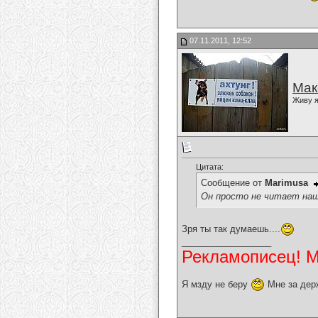
07.11.2011, 12:52
Мак
Живу я
Цитата:
Сообщение от
Marimusa
Он просто не читает наш
Зря ты так думаешь....
__________________
Рекламописец! Мо
Я мзду не беру
Мне за дер