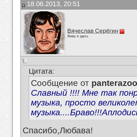
18.06.2013, 20:51
Вячеслав Серёгин
Живу я здесь
Цитата:
Сообщение от
panterazo
Славный !!!! Мне так понр
музыка, просто великолеп
музыка....Браво!!!Аплоди
Спасибо,Любава!