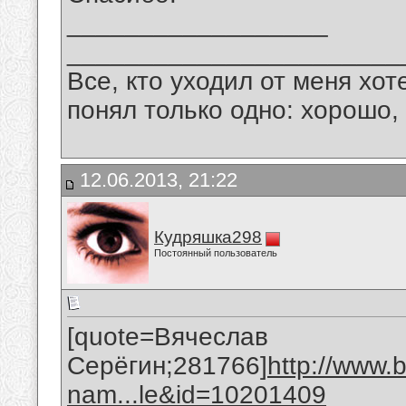
__________________
_______________________
Все, кто уходил от меня хот
понял только одно: хорошо,
12.06.2013, 21:22
Кудряшка298
Постоянный пользователь
[quote=Вячеслав
Серёгин;281766]
http://www.
nam...le&id=10201409