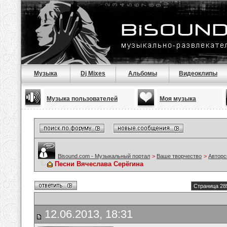
Музыка
Dj Mixes
Альбомы
Видеоклипы
Музыка пользователей
Моя музыка
Bisound.com - Музыкальный портал
>
Ваше творчество
>
Авторс
Песни Вячеслава Серёгина
Страница 28
12.06.2013, 18:31