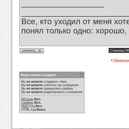
__________________
_______________________
Все, кто уходил от меня хот
понял только одно: хорошо,
Страница 28
«
Предыдущ
Ваши права в разделе
Вы
не можете
создавать темы
Вы
не можете
отвечать на сообщения
Вы
не можете
прикреплять файлы
Вы
не можете
редактировать сообщения
BB коды
Вкл.
Смайлы
Вкл.
[IMG]
код
Вкл.
HTML код
Выкл.