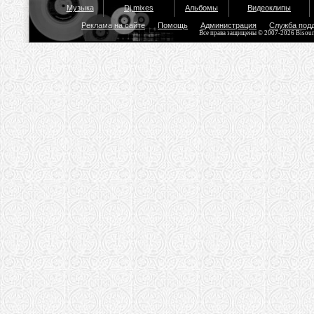
Музыка
Dj mixes
Альбомы
Видеоклипы
Реклама на сайте
Помощь
Администрация
Служба под
Все права защищены © 2007-2026 Bisou