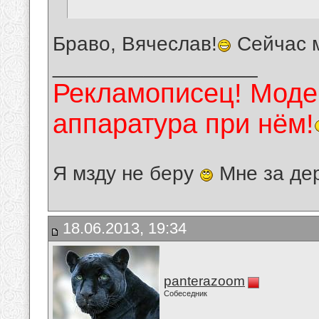
Браво, Вячеслав!
Сейчас м
__________________
Рекламописец! Модер
аппаратура при нём!
Я мзду не беру
Мне за де
18.06.2013, 19:34
panterazoom
Собеседник