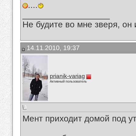
....
__________________
Не будите во мне зверя, он 
14.11.2010, 19:37
prianik-variag
Активный пользователь
Мент приходит домой под ут