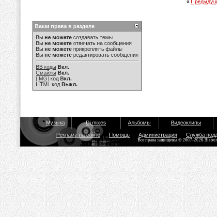
«
Предыдущ
Ваши права в разделе
Вы
не можете
создавать темы
Вы
не можете
отвечать на сообщения
Вы
не можете
прикреплять файлы
Вы
не можете
редактировать сообщения
BB коды
Вкл.
Смайлы
Вкл.
[IMG]
код
Вкл.
HTML код
Выкл.
Музыка
Dj mixes
Альбомы
Видеоклипы
Реклама на сайте
Помощь
Администрация
Служба под
Все права защищены © 2007-2026 Bisou