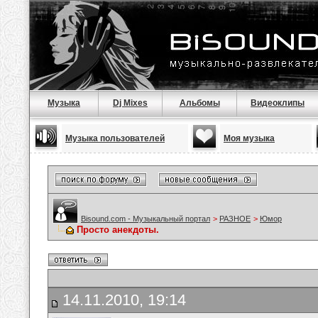
Музыка
Dj Mixes
Альбомы
Видеоклипы
Музыка пользователей
Моя музыка
Bisound.com - Музыкальный портал
>
РАЗНОЕ
>
Юмор
Просто анекдоты.
14.11.2010, 19:14