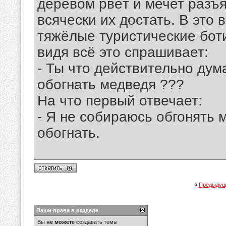
деревом рвёт и мечет разъ
всячески их достать. В это 
тяжёлые туристические боти
видя всё это спрашивает:
- Ты что действительно дум
обогнать медведя ???
На что первый отвечает:
- Я не собираюсь обгонять 
обогнать.
«
Предыдущ
Ваши права в разделе
Вы
не можете
создавать темы