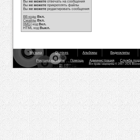
Вы
не можете
отвечать на сообщения
Вы
не можете
прикреплять файлы
Вы
не можете
редактировать сообщения
BB коды
Вкл.
Смайлы
Вкл.
[IMG]
код
Вкл.
HTML код
Выкл.
Музыка
Dj mixes
Альбомы
Видеоклипы
Реклама на сайте
Помощь
Администрация
Служба под
Все права защищены © 2007-2026 Bisou