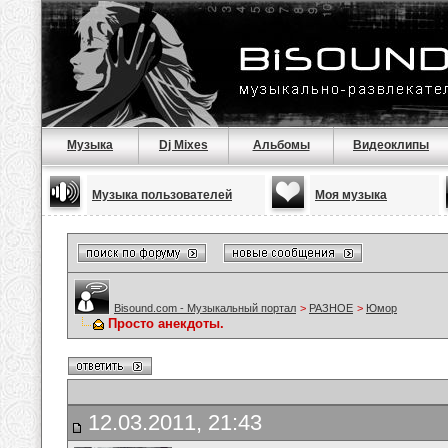
Музыка
Dj Mixes
Альбомы
Видеоклипы
Музыка пользователей
Моя музыка
Bisound.com - Музыкальный портал
>
РАЗНОЕ
>
Юмор
Просто анекдоты.
12.03.2011, 21:43