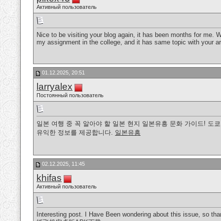
Активный пользователь
Nice to be visiting your blog again, it has been months for me. Wel
my assignment in the college, and it has same topic with your ar
01.12.2025, 20:51
larryalex
Постоянный пользователь
일본 여행 중 꼭 알아야 할 일본 현지 일본유흥 문화 가이드! 
유익한 정보를 제공합니다.
일본유흥
02.12.2025, 11:45
khifas
Активный пользователь
Interesting post. I Have Been wondering about this issue, so than