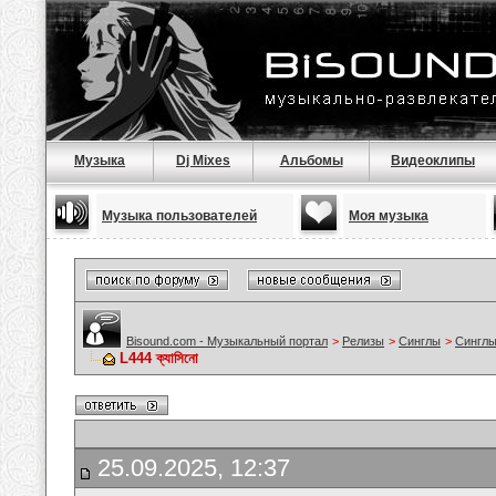
Музыка
Dj Mixes
Альбомы
Видеоклипы
Музыка пользователей
Моя музыка
Bisound.com - Музыкальный портал
>
Релизы
>
Синглы
>
Синглы
L444 ক্যাসিনো
25.09.2025, 12:37