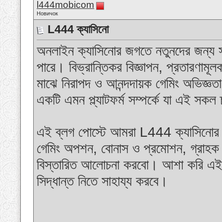
l444mobicom
Новичок
L444 ক্যাসিনো
অনলাইন ক্যাসিনোর জগতে নতুনদের জন্য সঠিক 
পারে। বিভ্রান্তিকর বিজ্ঞাপন, প্রতারণামূল
মাঝে নিরাপদ ও আনন্দদায়ক গেমিং অভিজ্
একটি এমন প্ল্যাটফর্ম সম্পর্কে যা এই সকল 
এই ব্লগ পোস্টে আমরা L444 ক্যাসিনোর বি
গেমিং অপশন, বোনাস ও প্রমোশন, গ্রাহক সে
বিস্তারিত আলোচনা করবো। আশা করি এই
সিদ্ধান্ত নিতে সাহায্য করবে।