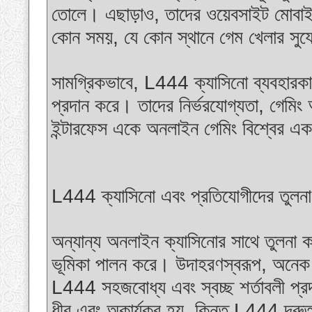
তোলে। এছাড়াও, তাদের ওয়েবসাইট মোবাইল ডি
কোন সময়, যে কোন স্থানে গেম খেলার সুয
সামগ্রিকভাবে, L444 ক্যাসিনো ব্যবহারকার
প্রদান করে। তাদের নির্ভরযোগ্যতা, গেমি
ইন্টারফেস একে অনলাইন গেমিং বিশ্বের এক
L444 ক্যাসিনো এবং প্রতিযোগীদের তুলনা
অন্যান্য অনলাইন ক্যাসিনোর সাথে তুলনা 
ভূমিকা পালন করে। উদাহরণস্বরূপ, অনেক ক
L444 সহজবোধ্য এবং স্বচ্ছ শর্তাবলী প্
ধীর এবং অকার্যকর হয়, কিন্তু L444 দ্রুত 