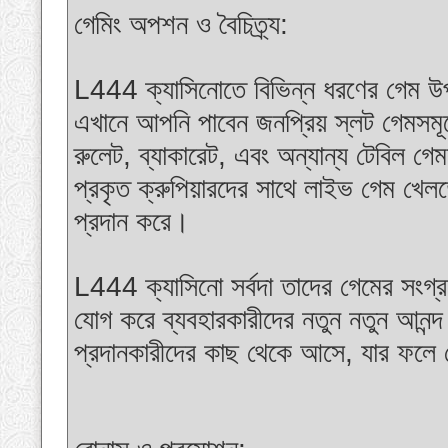
গেমিং অপশন ও বৈচিত্র্য:
L444 ক্যাসিনোতে বিভিন্ন ধরণের গেম উপ
এখানে আপনি পাবেন জনপ্রিয় স্লট গেমসমূহের 
রুলেট, ব্যাকারেট, এবং অন্যান্য টেবিল
প্রকৃত ক্রুপিয়ারদের সাথে লাইভ গেম খেলত
প্রদান করে।
L444 ক্যাসিনো সর্বদা তাদের গেমের সংগ
যোগ করে ব্যবহারকারীদের নতুন নতুন আনন্দ
প্রদানকারীদের কাছ থেকে আসে, যার ফলে গে