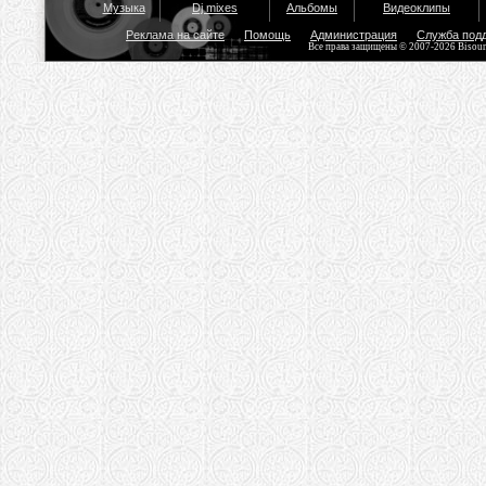
Музыка
Dj mixes
Альбомы
Видеоклипы
Реклама на сайте
Помощь
Администрация
Служба под
Все права защищены © 2007-2026 Bisou