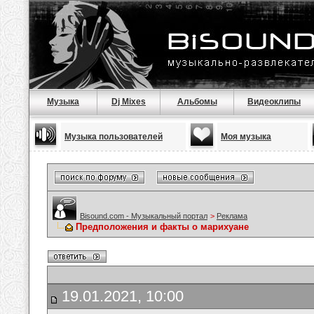
Музыка
Dj Mixes
Альбомы
Видеоклипы
Музыка пользователей
Моя музыка
Bisound.com - Музыкальный портал
>
Реклама
Предположения и факты о марихуане
19.01.2021, 10:00