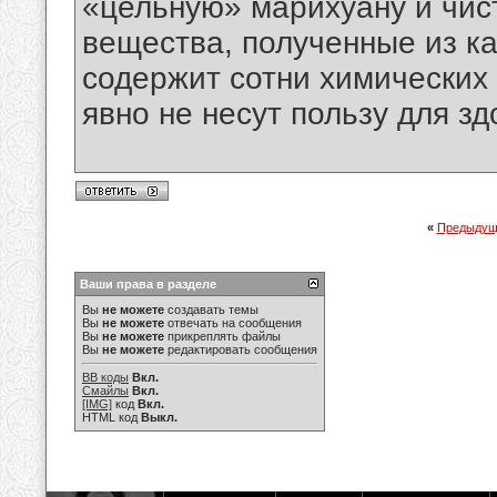
«цельную» марихуану и чис
вещества, полученные из к
содержит сотни химических
явно не несут пользу для зд
«
Предыдущ
Ваши права в разделе
Вы
не можете
создавать темы
Вы
не можете
отвечать на сообщения
Вы
не можете
прикреплять файлы
Вы
не можете
редактировать сообщения
BB коды
Вкл.
Смайлы
Вкл.
[IMG]
код
Вкл.
HTML код
Выкл.