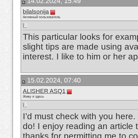
14.02.2024, 15:49
bilalsonija
Активный пользователь
This particular looks for exam
slight tips are made using avai
interest. I like to him or her a
15.02.2024, 07:40
ALISHER ASQ1
Живу я здесь
I’d must check with you here. 
do! I enjoy reading an article
thanks for permitting me to 