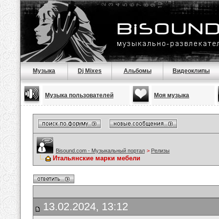
Музыка
Dj Mixes
Альбомы
Видеоклипы
Музыка пользователей
Моя музыка
Bisound.com - Музыкальный портал
>
Релизы
Итальянские марки мебели
13.02.2024, 13:12