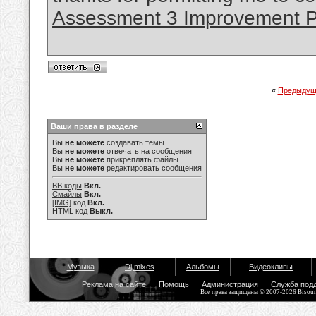
Assessment 3 Improvement Pl
«
Предыдущ
Ваши права в разделе
Вы
не можете
создавать темы
Вы
не можете
отвечать на сообщения
Вы
не можете
прикреплять файлы
Вы
не можете
редактировать сообщения
BB коды
Вкл.
Смайлы
Вкл.
[IMG]
код
Вкл.
HTML код
Выкл.
Музыка
Dj mixes
Альбомы
Видеоклипы
Реклама на сайте
Помощь
Администрация
Служба под
Все права защищены © 2007-2026 Bisou