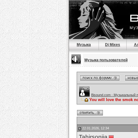
Музыка
Dj Mixes
А
Музыка пользователей
Bisound.com - Музыкальный 
You will love the smok no
22.01.2026, 12:34
Tahirsonija