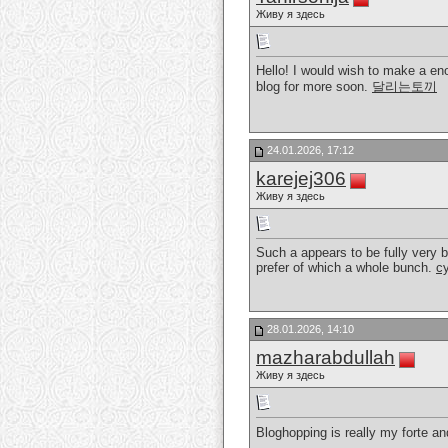
Живу я здесь
Hello! I would wish to make a eno
blog for more soon.
달리는토끼
24.01.2026, 17:12
karejej306
Живу я здесь
Such a appears to be fully very b
prefer of which a whole bunch.
cy
28.01.2026, 14:10
mazharabdullah
Живу я здесь
Bloghopping is really my forte and