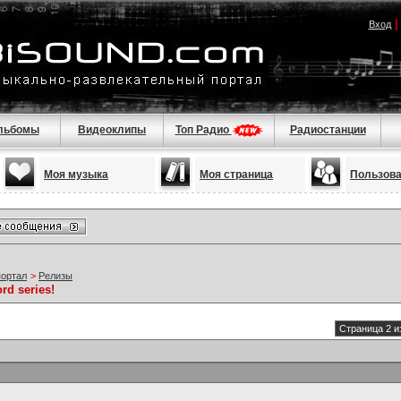
Вход
льбомы
Видеоклипы
Топ Радио
Радиостанции
Моя музыка
Моя страница
Пользов
портал
>
Релизы
rd series!
Страница 2 и