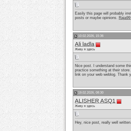
Easily this page will probably ir
posts or maybe opinions.
Raja99 
10.02.2026, 15:36
Ali ladla
Живу я здесь
Nice post. I understand some thin
practice something at their store.
link on your web weblog. Thank y
19.02.2026, 08:30
ALISHER ASQ1
Живу я здесь
Hey, nice post, really well writte