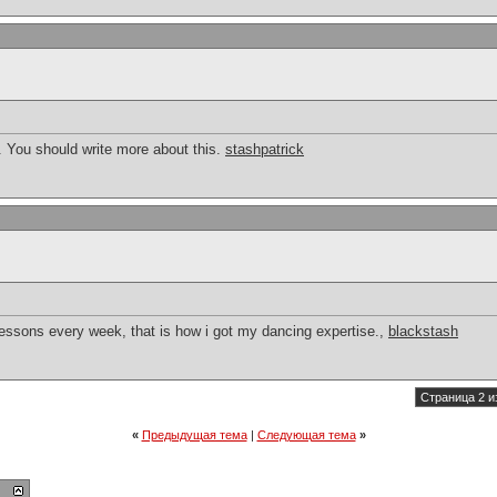
n. You should write more about this.
stashpatrick
sons every week, that is how i got my dancing expertise.,
blackstash
Страница 2 и
«
Предыдущая тема
|
Следующая тема
»