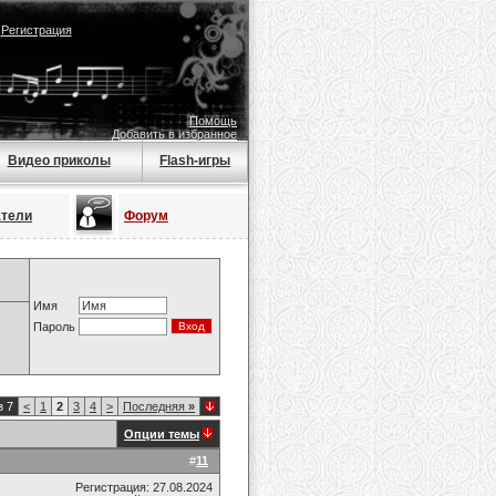
|
Регистрация
Помощь
Добавить в избранное
Видео приколы
Flash-игры
атели
Форум
Имя
Пароль
з 7
<
1
2
3
4
>
Последняя
»
Опции темы
#
11
Регистрация: 27.08.2024