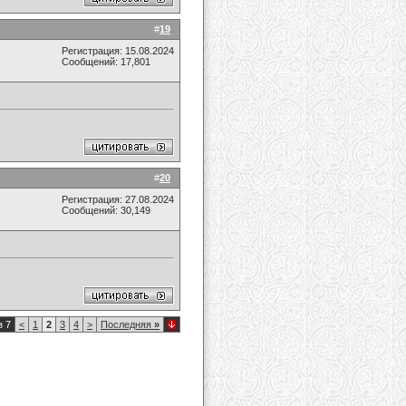
#
19
Регистрация: 15.08.2024
Сообщений: 17,801
#
20
Регистрация: 27.08.2024
Сообщений: 30,149
з 7
<
1
2
3
4
>
Последняя
»