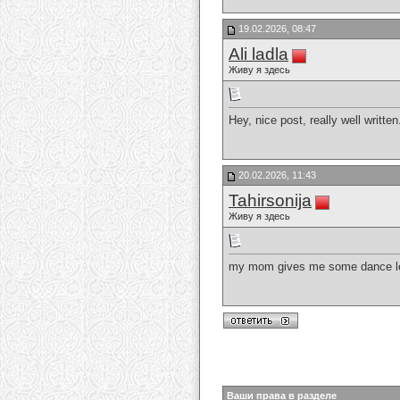
19.02.2026, 08:47
Ali ladla
Живу я здесь
Hey, nice post, really well writte
20.02.2026, 11:43
Tahirsonija
Живу я здесь
my mom gives me some dance les
Ваши права в разделе