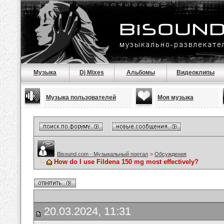
Музыка
Dj Mixes
Альбомы
Видеоклипы
Музыка пользователей
Моя музыка
Bisound.com - Музыкальный портал
>
Обсуждения
How do I use Fildena 150 mg most effectively?
20.03.2024, 11:31