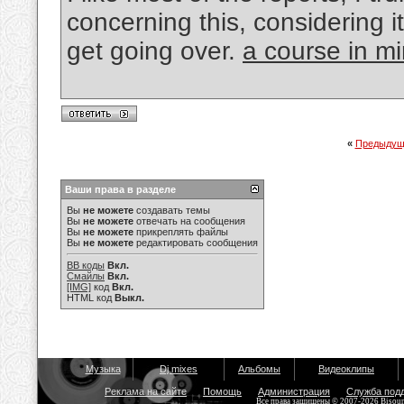
concerning this, considering it
get going over.
a course in mi
«
Предыдущ
Ваши права в разделе
Вы
не можете
создавать темы
Вы
не можете
отвечать на сообщения
Вы
не можете
прикреплять файлы
Вы
не можете
редактировать сообщения
BB коды
Вкл.
Смайлы
Вкл.
[IMG]
код
Вкл.
HTML код
Выкл.
Музыка
Dj mixes
Альбомы
Видеоклипы
Реклама на сайте
Помощь
Администрация
Служба под
Все права защищены © 2007-2026 Bisou