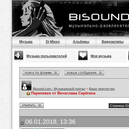
Музыка
Dj Mixes
Альбомы
Видеоклипы
Музыка пользователей
Моя музыка
Bisound.com - Музыкальный портал
>
Ваше творчество
Перепевки от Вячеслава Серёгина
Страница 20
06.01.2018, 13:36