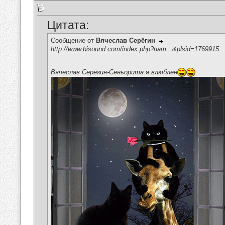
Цитата:
Сообщение от
Вячеслав Серёгин
http://www.bisound.com/index.php?nam...&plsid=1769915
Вячеслав Серёгин-Сеньорита я влюблён