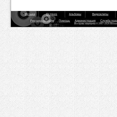
Музыка
Dj mixes
Альбомы
Видеоклипы
Реклама на сайте
Помощь
Администрация
Служба под
Все права защищены © 2007-2026 Bisou