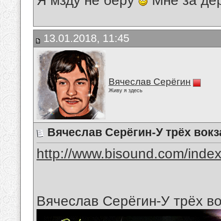
Я мзду не беру
Мне за де
13.01.2018, 11:45
Вячеслав Серёгин
Живу я здесь
Вячеслав Серёгин-У трёх вок
http://www.bisound.com/inde
Вячеслав Серёгин-У трёх в