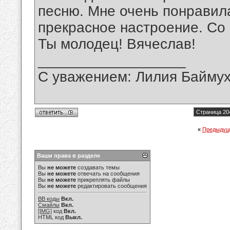
песню. Мне очень понравила
прекрасное настроение. Со
Ты молодец! Вячеслав!
__________________
С уважением: Лилия Байму
Страница 20
«
Предыдущ
Ваши права в разделе
Вы
не можете
создавать темы
Вы
не можете
отвечать на сообщения
Вы
не можете
прикреплять файлы
Вы
не можете
редактировать сообщения
BB коды
Вкл.
Смайлы
Вкл.
[IMG]
код
Вкл.
HTML код
Выкл.