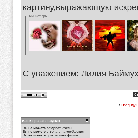
картину,выражающую искрен
Миниатюры
__________________
С уважением: Лилия Байму
Ст
«
Предыдущ
Ваши права в разделе
Вы
не можете
создавать темы
Вы
не можете
отвечать на сообщения
Вы
не можете
прикреплять файлы