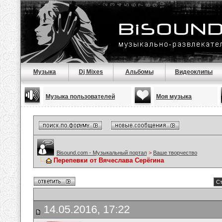
Музыка
Dj Mixes
Альбомы
Видеоклипы
Музыка пользователей
Моя музыка
Bisound.com - Музыкальный портал
>
Ваше творчество
Перепевки от Вячеслава Серёгина
Ст
14.05.2016, 17:22