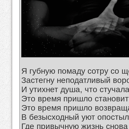
Я губную помаду сотру со щ
Застегну неподатливый вор
И утихнет душа, что стучала
Это время пришло станови
Это время пришло возвраща
В безысходный уют опостыл
Где привычную жизнь снова