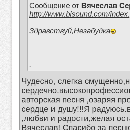
Сообщение от
Вячеслав Се
http://www.bisound.com/inde
Здравствуй,Незабудка
.
Чудесно, слегка смущенно,
сердечно.высокопрофессион
авторская песня ,озаряя пр
сердце и душу!!!Я радуюсь.
,любви и радости,желая ост
Вячеслав! Спасибо за песн