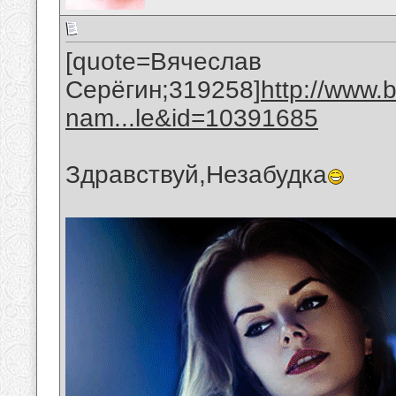
[quote=Вячеслав
Серёгин;319258]
http://www.
nam...le&id=10391685
Здравствуй,Незабудка