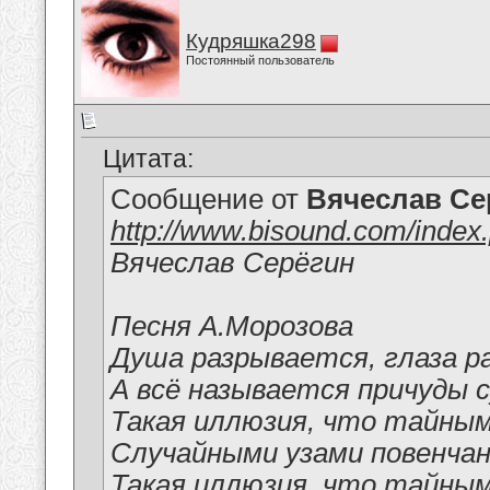
Кудряшка298
Постоянный пользователь
Цитата:
Сообщение от
Вячеслав Се
http://www.bisound.com/inde
Вячеслав Серёгин
Песня А.Морозова
Душа разрывается, глаза р
А всё называется причуды 
Такая иллюзия, что тайным
Случайными узами повенча
Такая иллюзия, что тайным