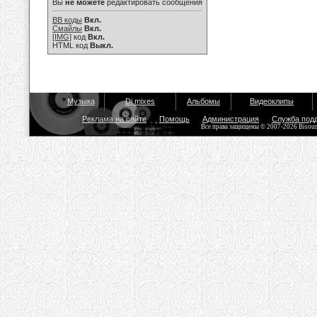
Вы
не можете
редактировать сообщения
BB коды
Вкл.
Смайлы
Вкл.
[IMG]
код
Вкл.
HTML код
Выкл.
Музыка
Dj mixes
Альбомы
Видеоклипы
Реклама на сайте
Помощь
Администрация
Служба под
Все права защищены © 2007-2026 Bisou