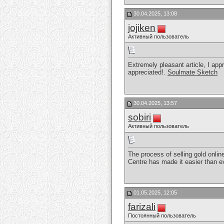
30.04.2025, 13:08
jojiken
Активный пользователь
Extremely pleasant article, I app
appreciated!.
Soulmate Sketch
30.04.2025, 13:57
sobiri
Активный пользователь
The process of selling gold onli
Centre has made it easier than e
01.05.2025, 12:05
farizali
Постоянный пользователь