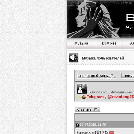
Музыка
Dj Mixes
А
Музыка пользователей
Bisound.com - Музыкальный 
Telegram , @kevinlong26
27.04.2025, 19:48
besiwe8879