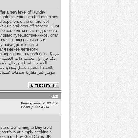
fer a new level of laundry
affordable coin-operated machines
d experience the difference!
ick-up and drop-off service – just
обно расположенная недалеко от
еловых путешественников, спа/
воляют вам постирать и
у приходите к нам и
еля (менее четверти
сонала подробности. مرحبًا
للجميع - السياح، ورجال الأعم
بالعملة المعدنية غسل وتجفيف مل
بتوفير كبير مقارنة بخدمات غسيل 
#
129
Регистрация: 23.02.2025
Сообщений: 4,744
stors are turning to Buy Gold
 portfolio or simply seeking a
ollectors.
Buy Gold Coins UK