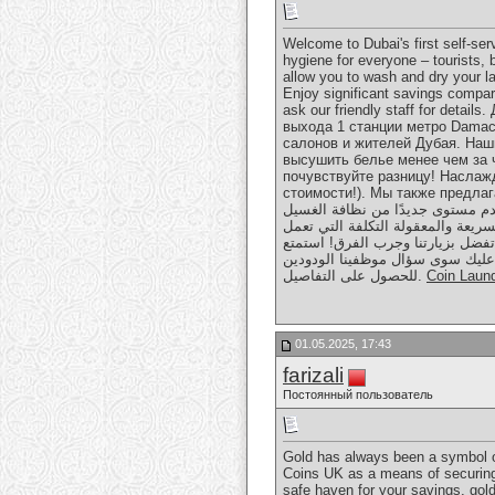
Welcome to Dubai's first self-se
hygiene for everyone – tourists,
allow you to wash and dry your la
Enjoy significant savings compare
ask our friendly staff for det
выхода 1 станции метро Damac
салонов и жителей Дубая. Наш
высушить белье менее чем за 
почувствуйте разницу! Наслаж
стоимости!). Мы также предлага
ان مناسب بالقرب من مخرج 1 لمحطة مترو داماك، ونقدم مستوى جديدًا من نظافة الغسيل
سريعة والمعقولة التكلفة التي تعمل
تفضل بزيارتنا وجرب الفرق! استمتع
ا عليك سوى سؤال موظفينا الودودين
للحصول على التفاصيل.
Coin Laun
01.05.2025, 17:43
farizali
Постоянный пользователь
Gold has always been a symbol of
Coins UK as a means of securing t
safe haven for your savings, gold