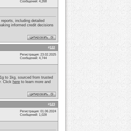
Сообщений: 4,268
reports, including detailed
 making informed credit decisions
#
122
Регистрация: 23.02.2025
Сообщений: 4,744
 1g to 1kg, sourced from trusted
y. Click
here
to learn more and
#
123
Регистрация: 01.06.2024
Сообщений: 1,028