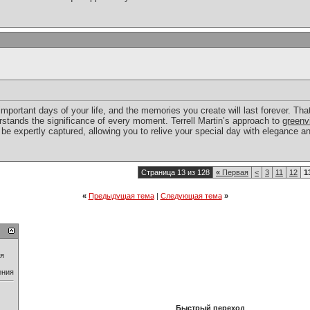
mportant days of your life, and the memories you create will last forever. That
tands the significance of every moment. Terrell Martin’s approach to
greenv
l be expertly captured, allowing you to relive your special day with elegance a
Страница 13 из 128
«
Первая
<
3
11
12
1
«
Предыдущая тема
|
Следующая тема
»
ия
ения
Быстрый переход