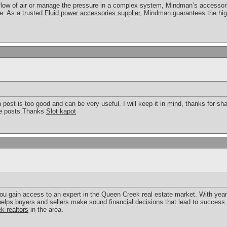
 flow of air or manage the pressure in a complex system, Mindman’s accessor
e. As a trusted
Fluid power accessories supplier
, Mindman guarantees the hig
 post is too good and can be very useful. I will keep it in mind, thanks for sh
ore posts.Thanks
Slot kapot
ou gain access to an expert in the Queen Creek real estate market. With yea
helps buyers and sellers make sound financial decisions that lead to succes
k realtors
in the area.