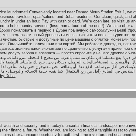
rvice laundromat! Conveniently located near Damac Metro Station Exit 1, we of
 business travelers, spas/salons, and Dubai residents. Our clean, quick, and 
undry in under an hour. Pay with cash or card. We're open late, so visit us an
d to hotel laundry services (less than a fourth of the cost!). We also offer a p
ails. Добро пожаловать в первую в Дубае прачечную самообслуживания! Уд
, мы предлагаем новый уровень гигиены стирки для всех — туристов, д
и чистые, быстрые и доступные по цене машины с оплатой монетами поз
час. Оплачивайте наличными или картой. Мы работаем допоздна, поэтом
дайтесь значительной экономией по сравнению с услугами прачечной от
ем услугу забора и возврата — просто спросите у нашего дружелюбного пер
بكم في أول مغسلة ذاتية الخدمة في دبي! يقع مغسلتنا في مك
ال، والمنتجعات الصحية/صالونات التجميل، وسكان دبي. تتيح لك ماكيناتنا النظيفة وال
ابسك في أقل من ساعة. ادفع نقدًا أو ببطاقة. نحن مفتوحون حتى وقت متأخر، لذا 
الملابس في الفنادق (أقل من ربع التكلفة!). كما نقدم خدمة الاستلام والتوصيل - م
dry Dubai
 wealth and security, and in today’s uncertain financial landscape, more inve
heir financial future. Whether you are looking to add a tangible asset to your
 coins offer a unique opportunity for both first-time investors and seasoned c