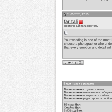
01.05.2025, 17:55
farizali
Постоянный пользователь
Your wedding is one of the most i
choose a photographer who unders
that every emotion and detail wil
Ваши права в разделе
Вы
не можете
создавать темы
Вы
не можете
отвечать на сообщен
Вы
не можете
прикреплять файлы
Вы
не можете
редактировать сообщ
BB коды
Вкл.
Смайлы
Вкл.
[IMG]
код
Вкл.