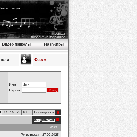
|
Регистрация
Помощь
Добавить в избранное
Видео приколы
Flash-игры
атели
Форум
Имя
Пароль
3
14
15
23
63
>
Последняя
»
Опции темы
#
121
Регистрация: 27.02.2025