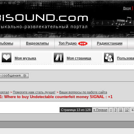
Вход
льбомы
Видеоклипы
Топ Радио
Радиостанции
Моя музыка
Моя страница
Пользов
портал
>
Помогите нам стать лучше!
>
Ваши вопросы по работе сайта
1: Where to buy Undetectable counterfeit money SIGNAL : +1
Страница 13 из 128
«
Первая
<
3
11
12
1