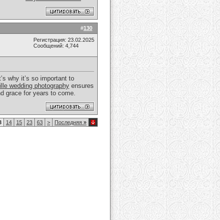
#
130
Регистрация: 23.02.2025
Сообщений: 4,744
’s why it’s so important to
ille wedding photography
ensures
nd grace for years to come.
3
14
15
23
63
>
Последняя
»