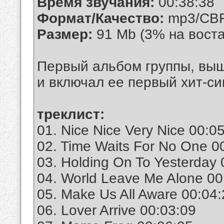
Время звучания:
00:38:38
Формат/Качество:
mp3/CBR
Размер:
91 Mb (3% на вост
Первый альбом группы, выш
и включал ее первый хит-син
треклист:
01. Nice Nice Very Nice 00:0
02. Time Waits For No One 0
03. Holding On To Yesterday 
04. World Leave Me Alone 00
05. Make Us All Aware 00:04
06. Lover Arrive 00:03:09