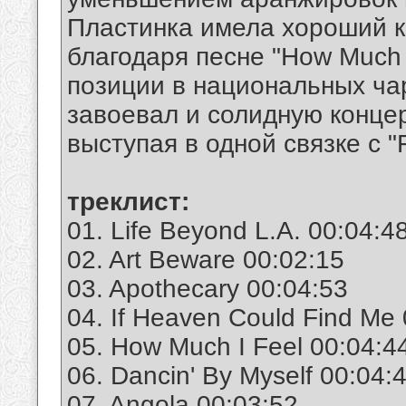
Пластинка имела хороший к
благодаря песне "How Much 
позиции в национальных чар
завоевал и солидную конце
выступая в одной связке с "
треклист:
01. Life Beyond L.A. 00:04:4
02. Art Beware 00:02:15
03. Apothecary 00:04:53
04. If Heaven Could Find Me
05. How Much I Feel 00:04:4
06. Dancin' By Myself 00:04:
07. Angola 00:03:52