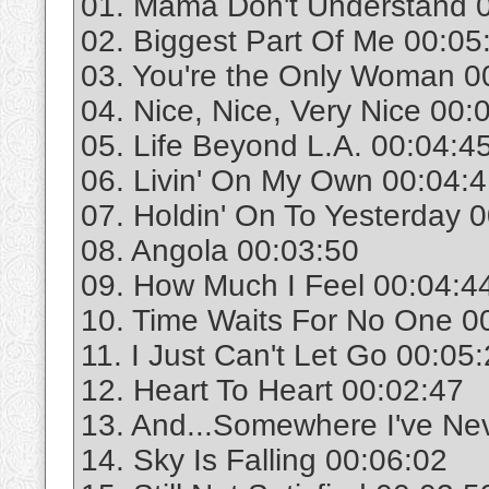
01. Mama Don't Understand 
02. Biggest Part Of Me 00:05
03. You're the Only Woman 0
04. Nice, Nice, Very Nice 00:
05. Life Beyond L.A. 00:04:4
06. Livin' On My Own 00:04:
07. Holdin' On To Yesterday 
08. Angola 00:03:50
09. How Much I Feel 00:04:4
10. Time Waits For No One 0
11. I Just Can't Let Go 00:05
12. Heart To Heart 00:02:47
13. And...Somewhere I've Nev
14. Sky Is Falling 00:06:02