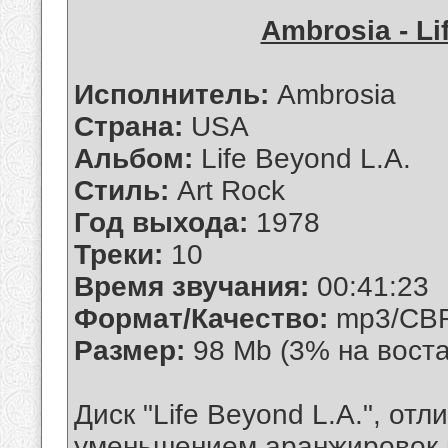
Ambrosia - Li
Исполнитель:
Ambrosia
Страна:
USA
Альбом:
Life Beyond L.A.
Стиль:
Art Rock
Год выхода:
1978
Треки:
10
Время звучания:
00:41:23
Формат/Качество:
mp3/CBR
Размер:
98 Mb (3% на вост
Диск "Life Beyond L.A.", от
уменьшением аранжировок 