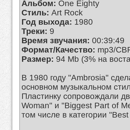
Альбом:
One Eighty
Стиль:
Art Rock
Год выхода:
1980
Треки:
9
Время звучания:
00:39:49
Формат/Качество:
mp3/CBR
Размер:
94 Mb (3% на вост
В 1980 году "Ambrosia" сде
основном музыкальном стиле
Пластинку сопровождали два
Woman" и "Biggest Part of M
том числе в категории "Best