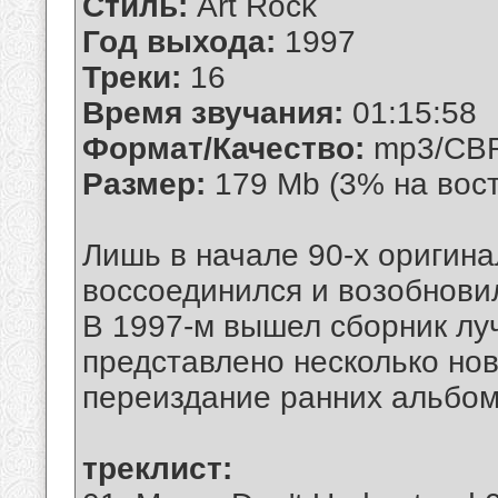
Стиль:
Art Rock
Год выхода:
1997
Треки:
16
Время звучания:
01:15:58
Формат/Качество:
mp3/CBR
Размер:
179 Mb (3% на вос
Лишь в начале 90-х оригина
воссоединился и возобнови
В 1997-м вышел сборник луч
представлено несколько нов
переиздание ранних альбом
треклист: