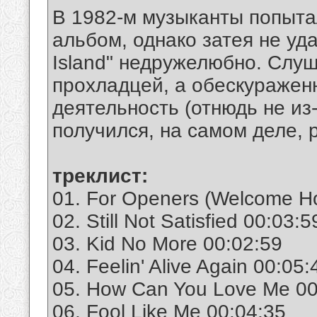
В 1982-м музыканты попыта
альбом, однако затея не уд
Island" недружелюбно. Слуш
прохладцей, а обескуражен
деятельность (отнюдь не из-
получился, на самом деле, 
треклист:
01. For Openers (Welcome H
02. Still Not Satisfied 00:03:5
03. Kid No More 00:02:59
04. Feelin' Alive Again 00:05:
05. How Can You Love Me 00
06. Fool Like Me 00:04:35