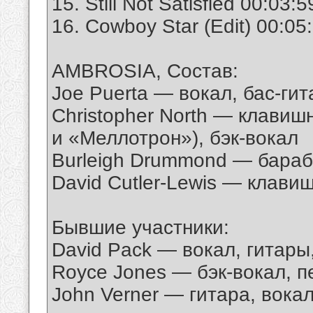
15. Still Not Satisfied 00:03:5
16. Cowboy Star (Edit) 00:05
AMBROSIA, Состав:
Joe Puerta — вокал, бас-гит
Christopher North — клави
и «Меллотрон»), бэк-вокал
Burleigh Drummond — бараба
David Cutler-Lewis — клави
Бывшие участники:
David Pack — вокал, гитар
Royce Jones — бэк-вокал, п
John Verner — гитара, вока