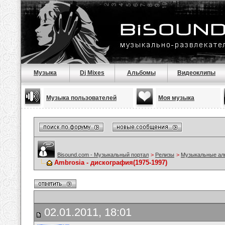
Музыка
Dj Mixes
Альбомы
Видеоклипы
Музыка пользователей
Моя музыка
Bisound.com - Музыкальный портал
>
Релизы
>
Музыкальные а
Ambrosia - дискография(1975-1997)
02.01.2011, 18:01