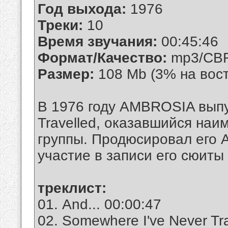
Год выхода:
1976
Треки:
10
Время звучания:
00:45:46
Формат/Качество:
mp3/CBR
Размер:
108 Mb (3% на вос
В 1976 году AMBROSIA выпу
Travelled, оказавшийся на
группы. Продюсировал его
участие в записи его сюиты 
треклист:
01. And... 00:00:47
02. Somewhere I've Never Tr