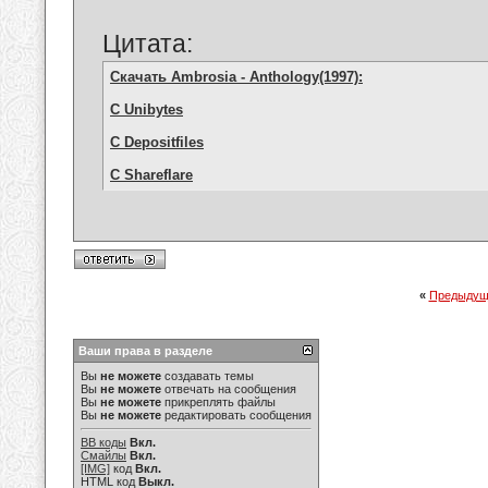
Цитата:
Скачать Ambrosia - Anthology(1997):
С Unibytes
С Depositfiles
С Shareflare
«
Предыдущ
Ваши права в разделе
Вы
не можете
создавать темы
Вы
не можете
отвечать на сообщения
Вы
не можете
прикреплять файлы
Вы
не можете
редактировать сообщения
BB коды
Вкл.
Смайлы
Вкл.
[IMG]
код
Вкл.
HTML код
Выкл.