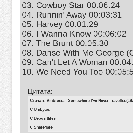
03. Cowboy Star 00:06:24
04. Runnin' Away 00:03:31
05. Harvey 00:01:29
06. I Wanna Know 00:06:02
07. The Brunt 00:05:30
08. Danse With Me George (C
09. Can't Let A Woman 00:04
10. We Need You Too 00:05:
Цитата:
Скачать Ambrosia - Somewhere I've Never Travelled(197
С Unibytes
С Depositfiles
С Shareflare