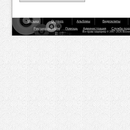
Музыка
Dj mixes
Альбомы
Видеоклипы
Реклама на сайте
Помощь
Администрация
Служба под
Все права защищены © 2007-2026 Bisou