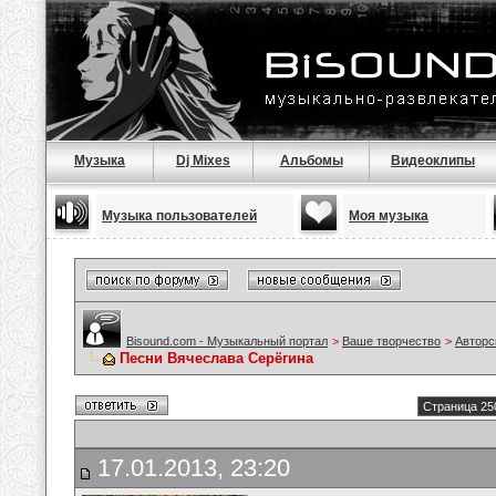
Музыка
Dj Mixes
Альбомы
Видеоклипы
Музыка пользователей
Моя музыка
Bisound.com - Музыкальный портал
>
Ваше творчество
>
Авторс
Песни Вячеслава Серёгина
Страница 25
17.01.2013, 23:20