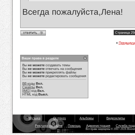
Всегда пожалуйста,Лена!
Страница 25
«
Предыдущ
Ваши права в разделе
Вы
не можете
создавать темы
Вы
не можете
отвечать на сообщения
Вы
не можете
прикреплять файлы
Вы
не можете
редактировать сообщения
BB коды
Вкл.
Смайлы
Вкл.
[IMG]
код
Вкл.
HTML код
Выкл.
Музыка
Dj mixes
Альбомы
Видеоклипы
Реклама на сайте
Помощь
Администрация
Служба под
Все права защищены © 2007-2026 Bisou