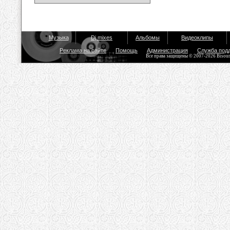
Музыка
Dj mixes
Альбомы
Видеоклипы
Реклама на сайте
Помощь
Администрация
Служба под
Все права защищены © 2007-2026 Bisou