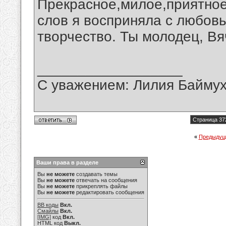
Прекрасное,милое,приятное
слов я восприняла с любов
творчество. Ты молодец, Вя
__________________
С уважением: Лилия Байму
Страница 37
«
Предыдущ
Ваши права в разделе
Вы
не можете
создавать темы
Вы
не можете
отвечать на сообщения
Вы
не можете
прикреплять файлы
Вы
не можете
редактировать сообщения
BB коды
Вкл.
Смайлы
Вкл.
[IMG]
код
Вкл.
HTML код
Выкл.