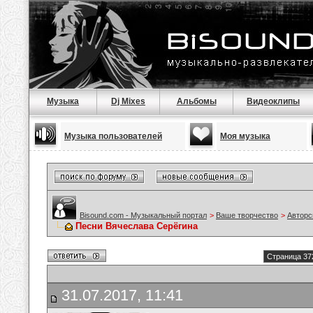
Музыка
Dj Mixes
Альбомы
Видеоклипы
Музыка пользователей
Моя музыка
Bisound.com - Музыкальный портал
>
Ваше творчество
>
Авторс
Песни Вячеслава Серёгина
Страница 37
31.07.2017, 11:41