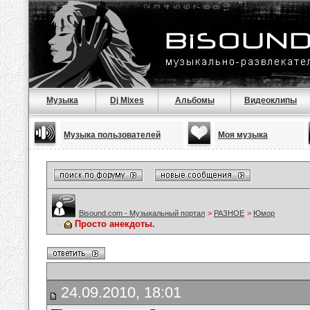
Музыка
Dj Mixes
Альбомы
Видеоклипы
Музыка пользователей
Моя музыка
Bisound.com - Музыкальный портал
>
РАЗНОЕ
>
Юмор
Просто анекдоты.
24.09.2010, 18:01