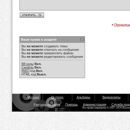
«
Предыдущ
Ваши права в разделе
Вы
не можете
создавать темы
Вы
не можете
отвечать на сообщения
Вы
не можете
прикреплять файлы
Вы
не можете
редактировать сообщения
BB коды
Вкл.
Смайлы
Вкл.
[IMG]
код
Вкл.
HTML код
Выкл.
Музыка
Dj mixes
Альбомы
Видеоклипы
Реклама на сайте
Помощь
Администрация
Служба под
Все права защищены © 2007-2026 Bisou