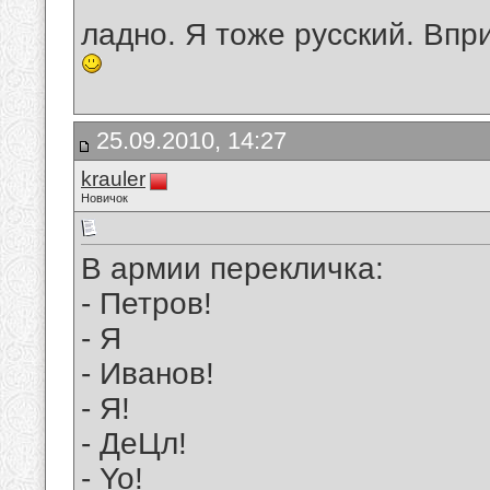
ладно. Я тоже русский. Впри
25.09.2010, 14:27
krauler
Новичок
В армии перекличка:
- Петров!
- Я
- Иванов!
- Я!
- ДеЦл!
- Yo!