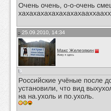
Очень очень, о-о-очень сме
хахахахахахахахахааххаахххх-
25.09.2010, 14:34
Макс Железякин
Живу я здесь
Российские учёные после д
установили, что вид выхухо
на на.ухоль и по.ухоль.