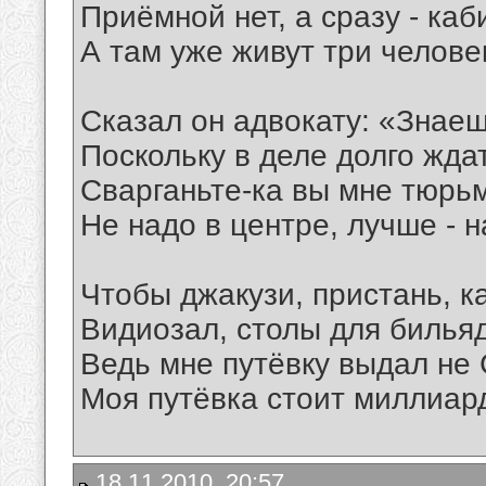
Приёмной нет, а сразу - каб
А там уже живут три челов
Сказал он адвокату: «Знаеш
Поскольку в деле долго жда
Сварганьте-ка вы мне тюрьм
Не надо в центре, лучше - н
Чтобы джакузи, пристань, ка
Видиозал, столы для бильяд
Ведь мне путёвку выдал не 
Моя путёвка стоит миллиард
18.11.2010, 20:57