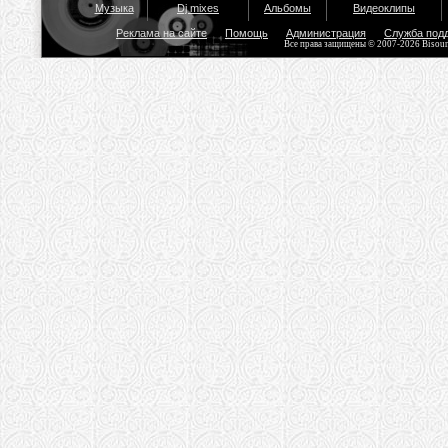
Музыка
Dj mixes
Альбомы
Видеоклипы
Реклама на сайте
Помощь
Администрация
Служба под
Все права защищены © 2007-2026 Bisou