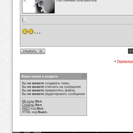
Постоянный пользователь
...
Ст
«
Предыдущ
Ваши права в разделе
Вы
не можете
создавать темы
Вы
не можете
отвечать на сообщения
Вы
не можете
прикреплять файлы
Вы
не можете
редактировать сообщения
BB коды
Вкл.
Смайлы
Вкл.
[IMG]
код
Вкл.
HTML код
Выкл.