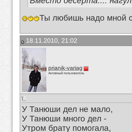
Вместо десерта.... нагу
Ты любишь надо мной с
18.11.2010, 21:02
prianik-variag
Активный пользователь
У Танюши дел не мало,
У Танюши много дел -
Утром брату помогала,