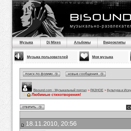
Музыка
Dj Mixes
Альбомы
Видеоклипы
Музыка пользователей
Моя музыка
Bisound.com - Музыкальный портал
>
РАЗНОЕ
>
Культура и Иск
Любимые стихотворения!
Ст
18.11.2010, 20:56