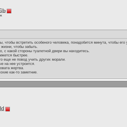
SЬ
ок
ы, чтобы встретить особеного человека, понадобится минута, чтобы его у
 жизни, чтобы забыть.
го, с какой стороны туалетной двери вы находитесь.
вижется быстрее.
то еще не повод учить других морали.
че на нее устроится.
овата жертва.
охие как-то заметние.
ld