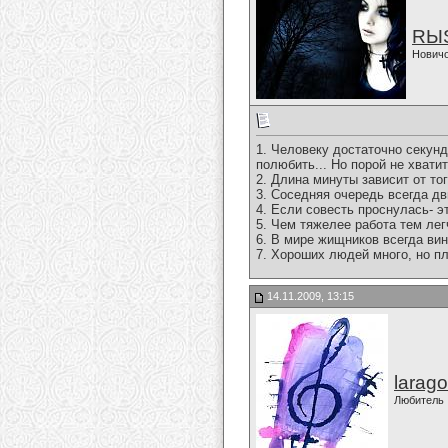
RЫ
Нович
1. Человеку достаточно секунд
полюбить... Но порой не хватит
2. Длина минуты зависит от то
3. Соседняя очередь всегда д
4. Если совесть проснулась- э
5. Чем тяжелее работа тем лег
6. В мире жищников всегда вин
7. Хороших людей много, но пл
14.11.2009, 13:15
larago
Любитель