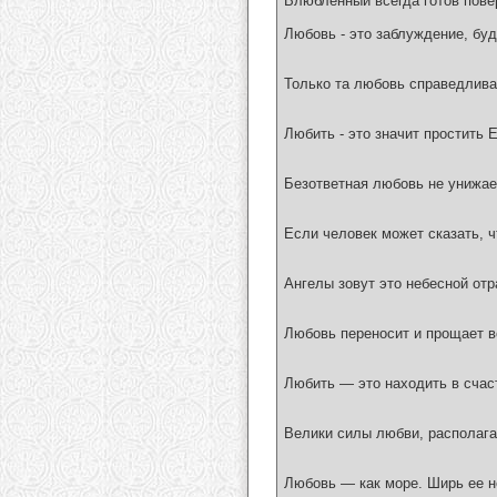
Влюбленный всегда готов повер
Любовь - это заблуждение, буд
Только та любовь справедлива,
Любить - это значит простить Е
Безответная любовь не унижает
Если человек может сказать, ч
Ангелы зовут это небесной отр
Любовь переносит и прощает всё
Любить — это находить в счаст
Велики силы любви, располаг
Любовь — как море. Ширь ее не