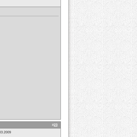
#
23
03.2009