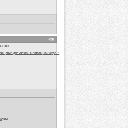
#
26
03.2009
души.