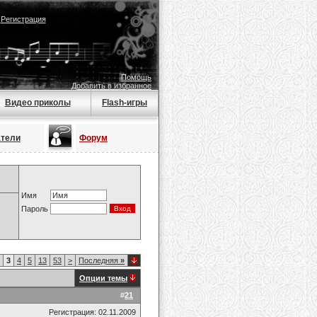
|
Регистрация
Помощь
Добавить в избранное
Видео приколы
Flash-игры
атели
Форум
Имя
Пароль
3
4
5
13
53
>
Последняя
»
Опции темы
#
21
Регистрация: 02.11.2009