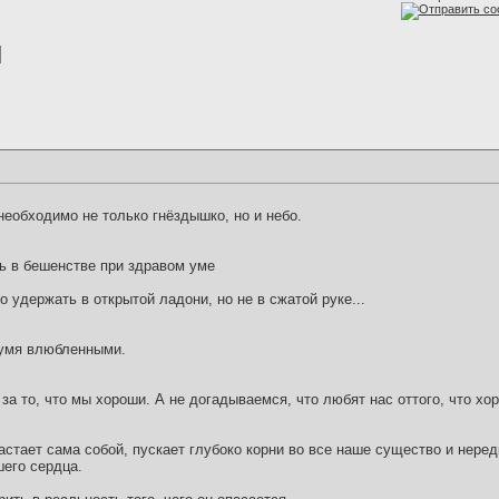
необходимо не только гнёздышко, но и небо.
ь в бешенстве при здравом уме
 удержать в открытой ладони, но не в сжатой руке...
вумя влюбленными.
за то, что мы хороши. А не догадываемся, что любят нас оттого, что хор
стает сама собой, пускает глубоко корни во все наше существо и нере
шего сердца.