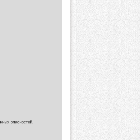
...
нных опасностей.