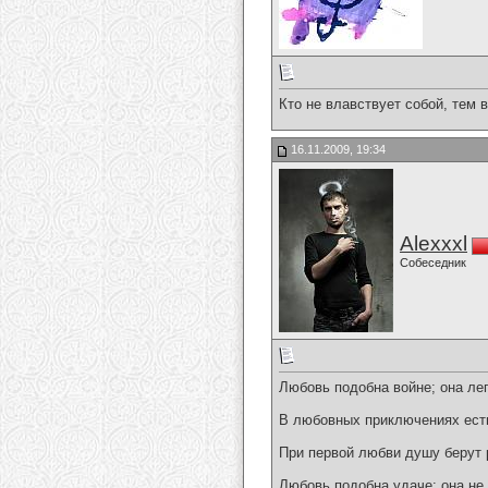
Кто не влавствует собой, тем 
16.11.2009, 19:34
Alexxxl
Собеседник
Любовь подобна войне; она лег
В любовных приключениях есть
При первой любви душу берут р
Любовь подобна удаче: она не 