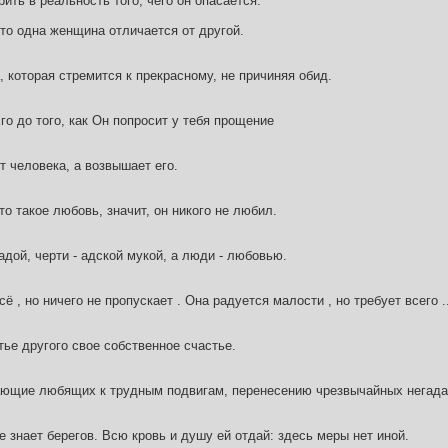
ить в реальность того, чего он опасается.
то одна женщина отличается от другой.
 которая стремится к прекрасному, не причиняя обид.
го до того, как Он попросит у тебя прощение
 человека, а возвышает его.
то такое любовь, значит, он никого не любил.
адой, черти - адской мукой, а люди - любовью.
 , но ничего не пропускает . Она радуется малости , но требует всего ..
ье другого свое собственное счастье.
ающие любящих к трудным подвигам, перенесению чрезвычайных негада
 знает берегов. Всю кровь и душу ей отдай: здесь меры нет иной.