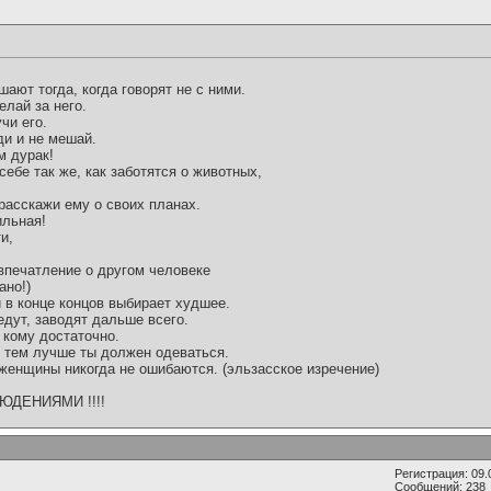
ают тогда, когда говорят не с ними.
елай за него.
чи его.
ди и не мешай.
м дурак!
себе так же, как заботятся о животных,
расскажи ему о своих планах.
ильная!
и,
впечатление о другом человеке
ано!)
в конце концов выбирает худшее.
едут, заводят дальше всего.
а кому достаточно.
, тем лучше ты должен одеваться.
 женщины никогда не ошибаются. (эльзасское изречение)
ДЕНИЯМИ !!!!
Регистрация: 09.
Сообщений: 238