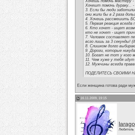
Хочешь помочь мастеру -
Хочешт помочь дураку... - 
3. Если бы люди заботили
они жили бы в 2 раза доль
4. Хочешь рассмешить БОГ
5. Первая реакция всегда 
6. Кто хочет - ищет воз
кто не хочет - ищет прич
7. Человек составляет пе
всго лишь за 3 секунды! (д
8. Слишком долго выбира
9. Дороги, которые никуд
10. Богат не тот у кого 
11. Чем хуже у тебя иду
12. Мужчины всегда правв
ПОДЕЛИТЕСЬ СВОИМИ НА
Если женщина готова ради муж
16.11.2009, 19:15
larago
Любитель