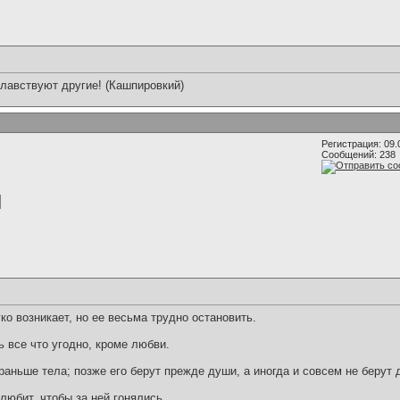
влавствуют другие! (Кашпировкий)
Регистрация: 09.
Сообщений: 238
ко возникает, но ее весьма трудно остановить.
 все что угодно, кроме любви.
аньше тела; позже его берут прежде души, а иногда и совсем не берут 
любит, чтобы за ней гонялись.