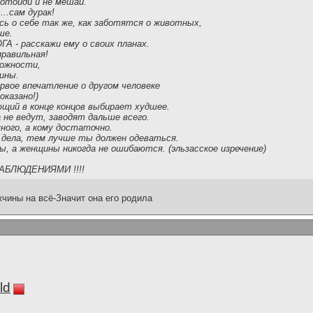
 отойди и не мешай.
...сам дурак!
сь о себе так же, как заботятся о животных,
ше.
А - расскажи ему о своих планах.
правильная!
можности,
ины.
рвое впечатление о другом человеке
оказано!)
ющий в конце концов выбирает худшее.
а не ведут, заводят дальше всего.
много, а кому достаточно.
т дела, тем лучше ты должен одеваться.
ы, а женщины никогда не ошибаются. (эльзасское изречение)
БЛЮДЕНИЯМИ !!!!
чины на всё-Значит она его родила
ld