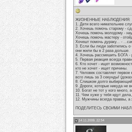
ЖИЗНЕННЫЕ НАБЛЮДЕНИЯ:
1. Дети всего нимательнее слуш
2. Хочешь помочь старому - сд
Хочешь помочь молодому - нау
Хочешь помочь мастеру - отой
Хочешт помочь дураку... - ...са
3. Если бы люди заботились о 
они жили бы в 2 раза дольше.
4. Хочешь рассмешить БОГА - 
5. Первая реакция всегда прав
6. Кто хочет - ищет возможност
кто не хочет - ищет причины.
7. Человек составляет первое 
всго лишь за 3 секунды! (доказ
8. Слишком долго выбирающий 
9. Дороги, которые никуда не в
10. Богат не тот у кого много, 
11. Чем хуже у тебя идут дела
12. Мужчины всегда праввы, а
ПОДЕЛИТЕСЬ СВОИМИ НАБЛЮ
14.11.2009, 22:54