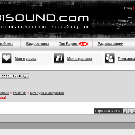
Вход
льбомы
Видеоклипы
Топ Радио
Радиостанции
Моя музыка
Моя страница
Пользов
портал
>
РАЗНОЕ
>
Культура и Искусство
мы!
Страница 3 из 89
<
1
2