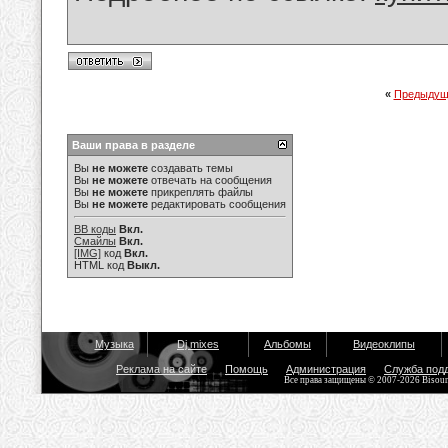
«
Предыдущ
Ваши права в разделе
Вы
не можете
создавать темы
Вы
не можете
отвечать на сообщения
Вы
не можете
прикреплять файлы
Вы
не можете
редактировать сообщения
BB коды
Вкл.
Смайлы
Вкл.
[IMG]
код
Вкл.
HTML код
Выкл.
Музыка
Dj mixes
Альбомы
Видеоклипы
Реклама на сайте
Помощь
Администрация
Служба под
Все права защищены © 2007-2026 Bisou