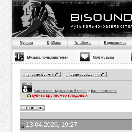
Музыка
Dj Mixes
Альбомы
Видеоклипы
Музыка пользователей
Моя музыка
Bisound.com - Музыкальный портал
>
Ваше творчество
купить крупномер плодовых
13.04.2026, 19:27