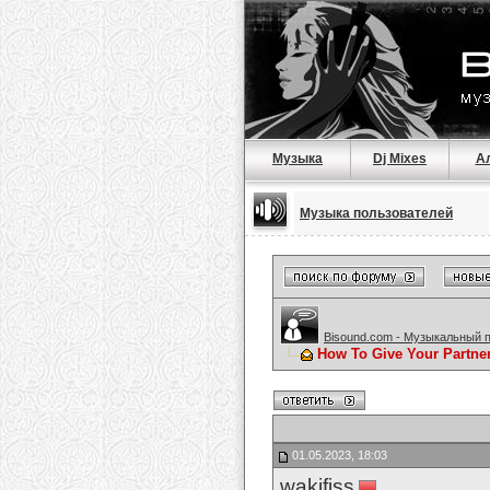
Музыка
Dj Mixes
А
Музыка пользователей
Bisound.com - Музыкальный 
How To Give Your Partne
01.05.2023, 18:03
wakifiss