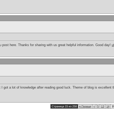
ou post here. Thanks for sharing with us great helpful information. Good day!
u
t I got a lot of knowledge after reading good luck. Theme of blog is excellent t
Страница 15 из 258
«
Первая
<
5
13
14
1