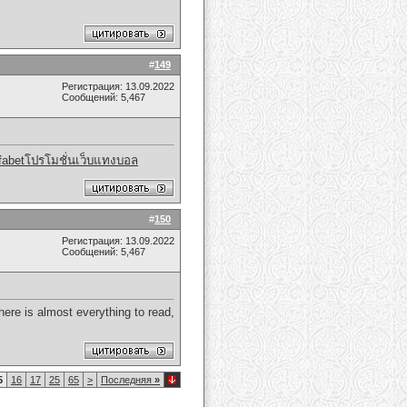
#
149
Регистрация: 13.09.2022
Сообщений: 5,467
fabetโปรโมชั่นเว็บแทงบอล
#
150
Регистрация: 13.09.2022
Сообщений: 5,467
here is almost everything to read,
5
16
17
25
65
>
Последняя
»