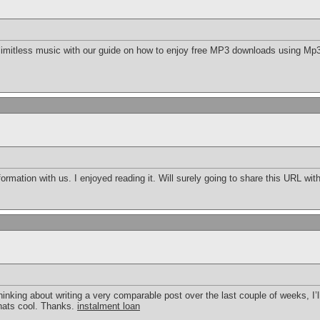
limitless music with our guide on how to enjoy free MP3 downloads using Mp3J
formation with us. I enjoyed reading it. Will surely going to share this URL wi
hinking about writing a very comparable post over the last couple of weeks, I’l
 thats cool. Thanks.
instalment loan