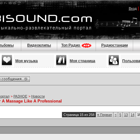
Вход
льбомы
Видеоклипы
Топ Радио
Радиостанции
Моя музыка
Моя страница
Пользов
портал
>
РАЗНОЕ
>
Новости
r A Massage Like A Professional
Страница 15 из 258
«
Первая
<
5
13
14
1