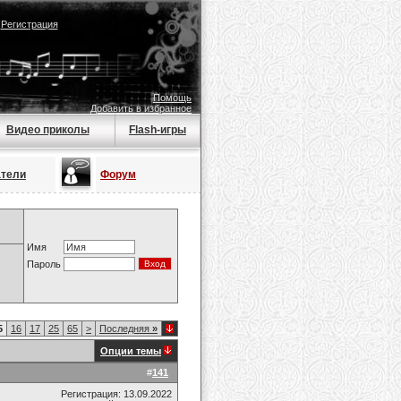
|
Регистрация
Помощь
Добавить в избранное
Видео приколы
Flash-игры
атели
Форум
Имя
Пароль
5
16
17
25
65
>
Последняя
»
Опции темы
#
141
Регистрация: 13.09.2022