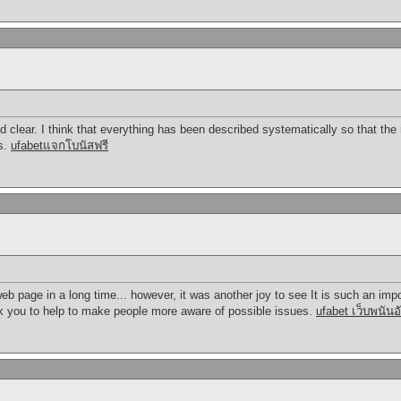
and clear. I think that everything has been described systematically so that t
s.
ufabetแจกโบนัสฟรี
web page in a long time... however, it was another joy to see It is such an imp
k you to help to make people more aware of possible issues.
ufabet เว็บพนันอ