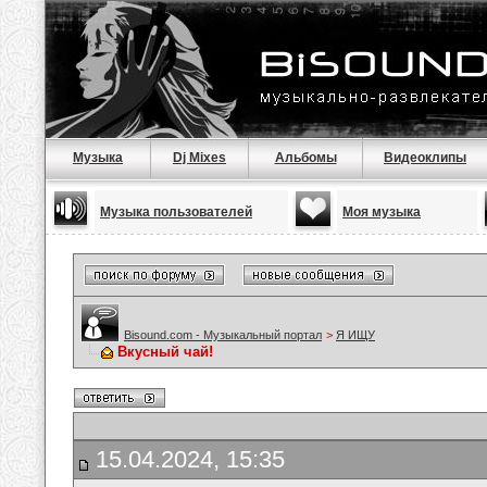
Музыка
Dj Mixes
Альбомы
Видеоклипы
Музыка пользователей
Моя музыка
Bisound.com - Музыкальный портал
>
Я ИЩУ
Вкусный чай!
15.04.2024, 15:35