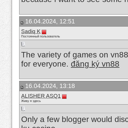
16.04.2024, 12:51
Sadiq K
Постоянный пользователь
The variety of games on vn88
for everyone.
đăng ký vn88
16.04.2024, 13:18
ALISHER ASQ1
Живу я здесь
Only a few blogger would disc