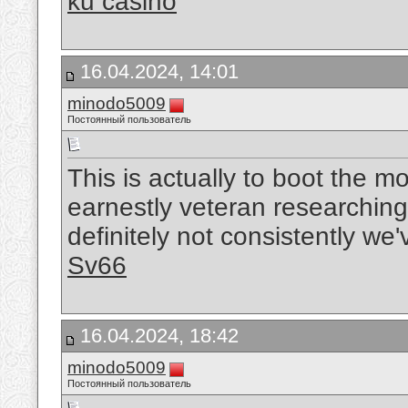
ku casino
16.04.2024, 14:01
minodo5009
Постоянный пользователь
This is actually to boot the m
earnestly veteran researching
definitely not consistently we'v
Sv66
16.04.2024, 18:42
minodo5009
Постоянный пользователь