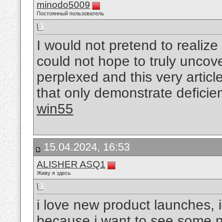
minodo5009
Постоянный пользователь
I would not pretend to realize
could not hope to truly uncov
perplexed and this very artic
that only demonstrate deficien
win55
15.04.2024, 16:53
ALISHER ASQ1
Живу я здесь
i love new product launches, 
because i want to see some n