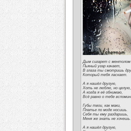
Дым сигарет с ментолом
Пьяный угар качает,
В глаза ты смотришь дру
Который тебя ласкает.
А я нашёл другую,
Хоть не люблю, но целую,
А когда я её обнимаю,
Всё равно о тебе вспомин
Губы твои, как маки,
Платье по моде носишь.
Себя ты ему раздаришь,
Меня же знать не хочешь.
А я нашёл другую,