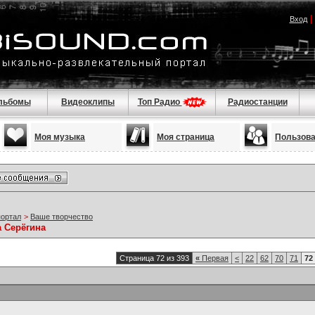
Вход
льбомы
Видеоклипы
Топ Радио
Радиостанции
Моя музыка
Моя страница
Пользов
портал
>
Ваше творчество
а Серёгина
Страница 72 из 393
«
Первая
<
22
62
70
71
72