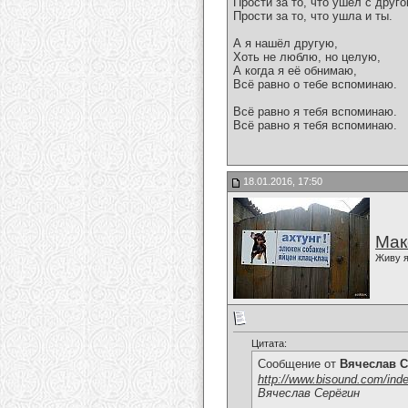
Прости за то, что ушёл с друго
Прости за то, что ушла и ты.
А я нашёл другую,
Хоть не люблю, но целую,
А когда я её обнимаю,
Всё равно о тебе вспоминаю.
Всё равно я тебя вспоминаю.
Всё равно я тебя вспоминаю.
18.01.2016, 17:50
Мак
Живу я
Цитата:
Сообщение от
Вячеслав С
http://www.bisound.com/ind
Вячеслав Серёгин