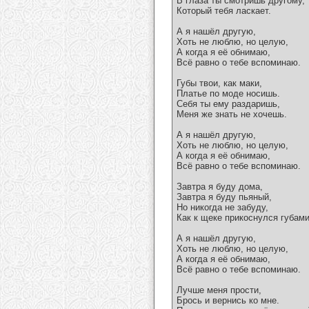
В глаза ты смотришь другому,
Который тебя ласкает.
А я нашёл другую,
Хоть не люблю, но целую,
А когда я её обнимаю,
Всё равно о тебе вспоминаю.
Губы твои, как маки,
Платье по моде носишь.
Себя ты ему раздаришь,
Меня же знать не хочешь.
А я нашёл другую,
Хоть не люблю, но целую,
А когда я её обнимаю,
Всё равно о тебе вспоминаю.
Завтра я буду дома,
Завтра я буду пьяный,
Но никогда не забуду,
Как к щеке прикоснулся губами
А я нашёл другую,
Хоть не люблю, но целую,
А когда я её обнимаю,
Всё равно о тебе вспоминаю.
Лучше меня прости,
Брось и вернись ко мне.