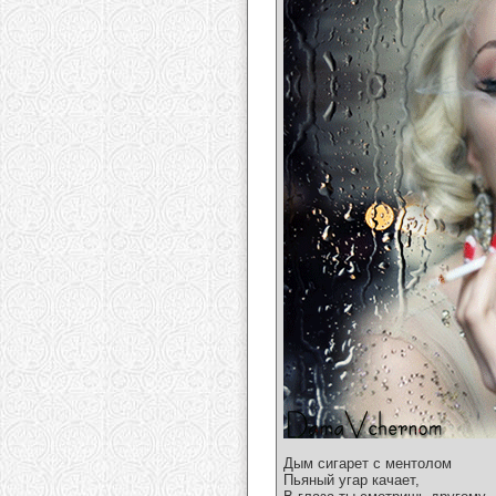
Дым сигарет с ментолом
Пьяный угар качает,