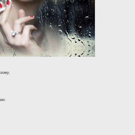
гому,
аю.