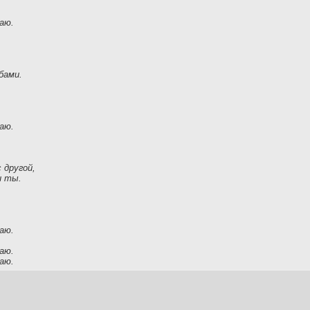
аю.
бами.
аю.
 другой,
и ты.
аю.
аю.
аю.