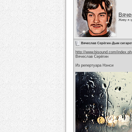
Вяче
Живу я з
Вячеслав Серёгин-Дым сигаре
http://www.bisound.com/index.p
Вячеслав Серёгин
Из репертуара Нэнси