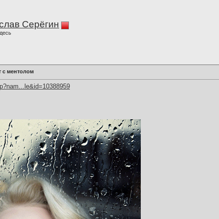
слав Серёгин
десь
т с ментолом
hp?nam...le&id=10388959