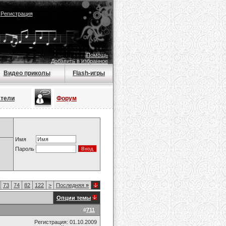
|
Регистрация
Помощь
Добавить в избранное
Видео приколы
Flash-игры
атели
Форум
Имя
Пароль
73
74
82
122
>
Последняя
»
Опции темы
#
711
Регистрация: 01.10.2009