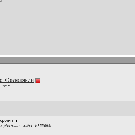
й,
с Железякин
 здесь
ерёгин
ex.php?nam...le&id=10388959