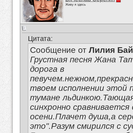
Живу я здесь
Цитата:
Сообщение от
Лилия Ба
Грустная песня Жана Та
дорога в
певучем.нежном,прекрас
твоем исполнении этой 
тумане льдинкою.Тающа
синхронно сравнивается
осени.Плачет душа,а сер
это".Разум смирился с с