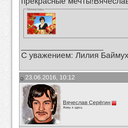
прекрасные мечты!Вячесла
Миниатюры
__________________
С уважением: Лилия Байму
23.06.2016, 10:12
Вячеслав Серёгин
Живу я здесь