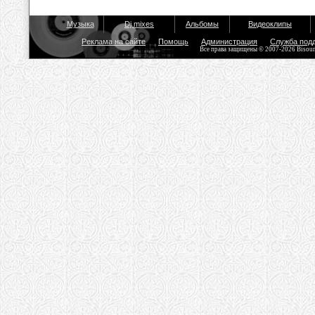
Музыка
Dj mixes
Альбомы
Видеоклипы
Реклама на сайте
Помощь
Администрация
Служба под
Все права защищены © 2007-2026 Bisou