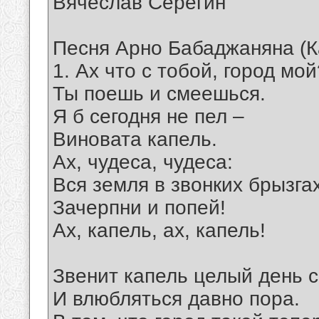
Вячеслав Серёгин
Песня Арно Бабаджаняна (К
1. Ах что с тобой, город мой
Ты поешь и смеешься.
Я б сегодня не пел –
Виновата капель.
Ах, чудеса, чудеса:
Вся земля в звонких брызгах
Зачерпни и попей!
Ах, капель, ах, капель!
Звенит капель целый день с
И влюбляться давно пора.