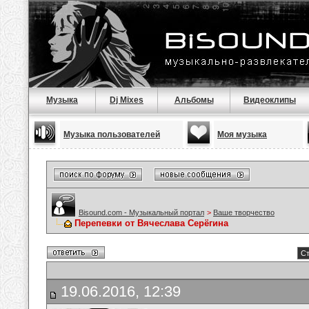
Музыка
Dj Mixes
Альбомы
Видеоклипы
Музыка пользователей
Моя музыка
Bisound.com - Музыкальный портал
>
Ваше творчество
Перепевки от Вячеслава Серёгина
Ст
19.06.2016, 12:39