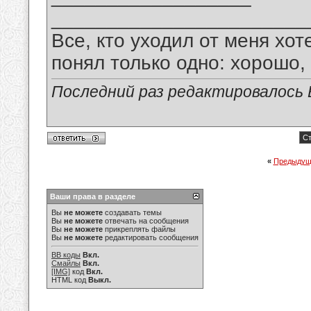
_______________________
Все, кто уходил от меня хот
понял только одно: хорошо,
Последний раз редактировалось В
Ст
«
Предыдущ
Ваши права в разделе
Вы
не можете
создавать темы
Вы
не можете
отвечать на сообщения
Вы
не можете
прикреплять файлы
Вы
не можете
редактировать сообщения
BB коды
Вкл.
Смайлы
Вкл.
[IMG]
код
Вкл.
HTML код
Выкл.