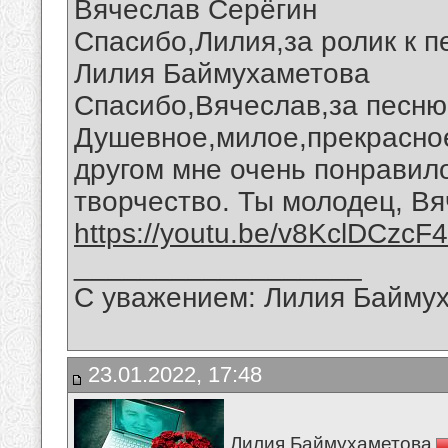
Вячеслав Серёгин
Спасибо,Лилия,за ролик к п
Лилия Баймухаметова
Спасибо,Вячеслав,за песню 
Душевное,милое,прекрасное
другом мне очень понравил
творчество. Ты молодец, Вя
https://youtu.be/v8KclDCzcF4
__________________
С уважением: Лилия Байму
23.01.2022, 17:48
Лилия Баймухаметова