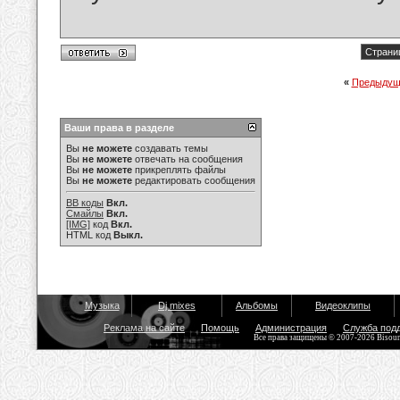
Страниц
«
Предыдущ
Ваши права в разделе
Вы
не можете
создавать темы
Вы
не можете
отвечать на сообщения
Вы
не можете
прикреплять файлы
Вы
не можете
редактировать сообщения
BB коды
Вкл.
Смайлы
Вкл.
[IMG]
код
Вкл.
HTML код
Выкл.
Музыка
Dj mixes
Альбомы
Видеоклипы
Реклама на сайте
Помощь
Администрация
Служба под
Все права защищены © 2007-2026 Bisou