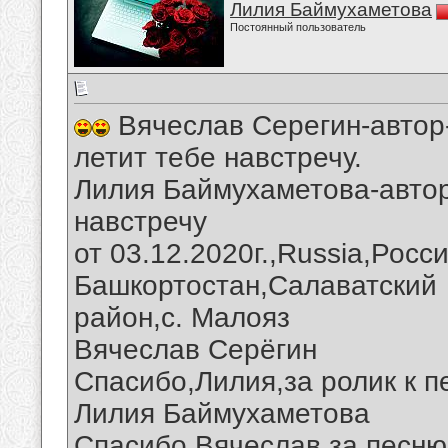
Лилия Баймухаметова
Постоянный пользователь
Вячеслав Серегин-автор
летит тебе навстречу.
Лилия Баймухаметова-автор
навстречу
от 03.12.2020г.,Russia,Росс
Башкортостан,Салаватский
район,с. Малояз
Вячеслав Серёгин
Спасибо,Лилия,за ролик к п
Лилия Баймухаметова
Спасибо,Вячеслав,за песню 