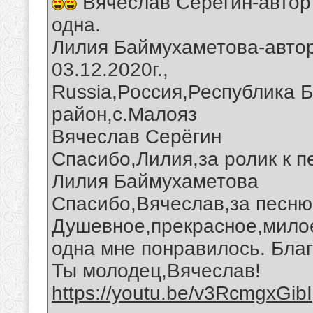
Вячеслав Серегин-автор 
одна.
Лилия Баймухаметова-автор
03.12.2020г.,
Russia,Россия,Республика 
район,с.Малояз
Вячеслав Серёгин
Спасибо,Лилия,за ролик к п
Лилия Баймухаметова
Спасибо,Вячеслав,за песню 
Душевное,прекрасное,милое
одна мне понравилось. Благ
Ты молодец,Вячеслав!
https://youtu.be/v3RcmgxGibI