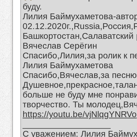
буду.
Лилия Баймухаметова-автор
02.12.2020г.,Russia,Россия
Башкортостан,Салаватский 
Вячеслав Серёгин
Спасибо,Лилия,за ролик к п
Лилия Баймухаметова
Спасибо,Вячеслав,за песню 
Душевное,прекрасное,талан
больше не буду мне понрав
творчество. Ты молодец,Вя
https://youtu.be/vjNlqgYNRVo
__________________
С уважением: Лилия Байму