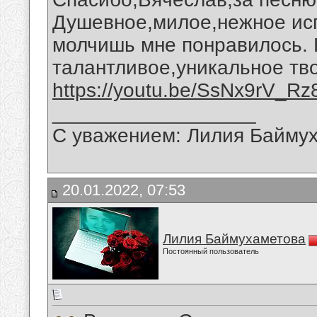
Душевное,милое,нежное исп
молчишь мне понравилось. 
талантливое,уникальное тв
https://youtu.be/SsNx9rV_Rz
__________________
С уважением: Лилия Байму
20.01.2022, 07:53
Лилия Баймухаметова
Постоянный пользователь