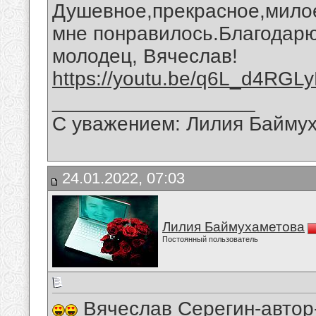
Душевное,прекрасное,милое
мне понравилось.Благодарю
молодец, Вячеслав!
https://youtu.be/q6L_d4RGL
__________________
С уважением: Лилия Байму
24.01.2022, 07:03
Лилия Баймухаметова
Постоянный пользователь
Вячеслав Серегин-автор