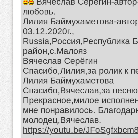
Вячеслав Серегин-автор
любовь.
Лилия Баймухаметова-автор
03.12.2020г.,
Russia,Россия,Республика 
район,с.Малояз
Вячеслав Серёгин
Спасибо,Лилия,за ролик к п
Лилия Баймухаметова
Спасибо,Вячеслав,за песню 
Прекрасное,милое исполнен
мне понравилось. Благодарю
молодец,Вячеслав.
https://youtu.be/JFoSgfxbcm