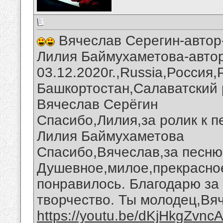
Вячеслав Серегин-автор
Лилия Баймухаметова-автор
03.12.2020г.,Russia,Россия
Башкортостан,Салаватский 
Вячеслав Серёгин
Спасибо,Лилия,за ролик к п
Лилия Баймухаметова
Спасибо,Вячеслав,за песню
Душевное,милое,прекрасно
понравилось. Благодарю за
творчество. Ты молодец,Вя
https://youtu.be/dKjHkgZvnc