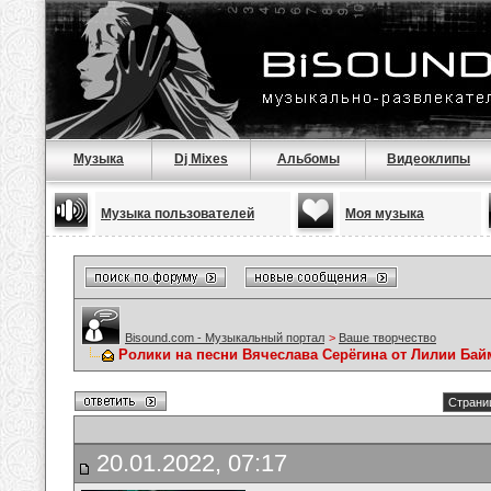
Музыка
Dj Mixes
Альбомы
Видеоклипы
Музыка пользователей
Моя музыка
Bisound.com - Музыкальный портал
>
Ваше творчество
Ролики на песни Вячеслава Серёгина от Лилии Ба
Страниц
20.01.2022, 07:17