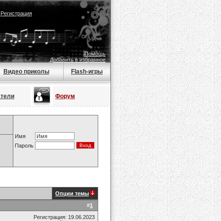
|
Регистрация
Помощь
Добавить в избранное
Видео приколы
Flash-игры
атели
Форум
Имя
Пароль
Опции темы
#
1
Регистрация: 19.06.2023