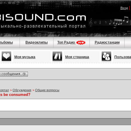
Вход
льбомы
Видеоклипы
Топ Радио
Радиостанции
Моя музыка
Моя страница
Пользов
портал
>
Обсуждения
>
Общие вопросы
ets be consumed?