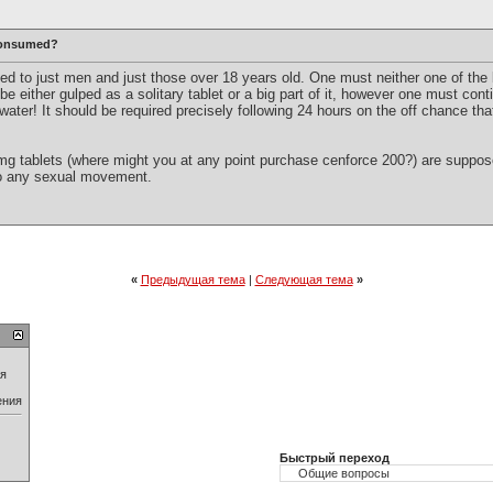
consumed?
 to just men and just those over 18 years old. One must neither one of the bi
be either gulped as a solitary tablet or a big part of it, however one must cont
ater! It should be required precisely following 24 hours on the off chance tha
g tablets (where might you at any point purchase cenforce 200?) are supp
 to any sexual movement.
«
Предыдущая тема
|
Следующая тема
»
ия
ения
Быстрый переход