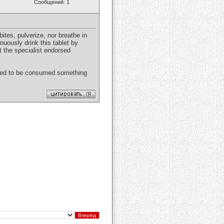
Сообщений: 1
tes, pulverize, nor breathe in
inuously drink this tablet by
t the specialist endorsed
osed to be consumed something