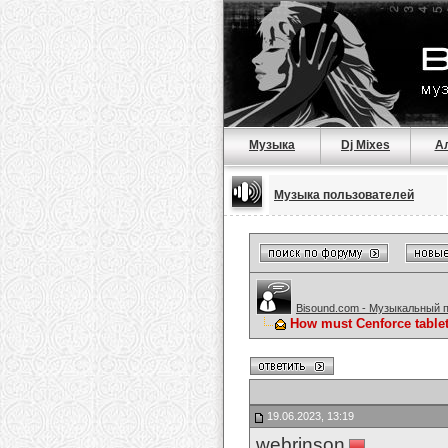
Музыка
Dj Mixes
А
Музыка пользователей
Bisound.com - Музыкальный 
How must Cenforce tabl
19.06.2023, 13:19
webrinson