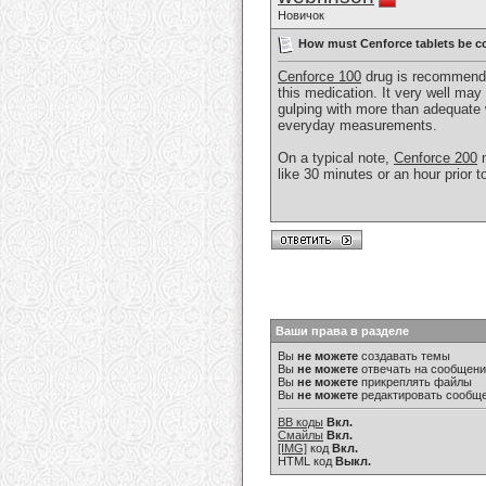
Новичок
How must Cenforce tablets be 
Cenforce 100
drug is recommended
this medication. It very well may 
gulping with more than adequate w
everyday measurements.
On a typical note,
Cenforce 200
m
like 30 minutes or an hour prior
Ваши права в разделе
Вы
не можете
создавать темы
Вы
не можете
отвечать на сообщен
Вы
не можете
прикреплять файлы
Вы
не можете
редактировать сообщ
BB коды
Вкл.
Смайлы
Вкл.
[IMG]
код
Вкл.
HTML код
Выкл.