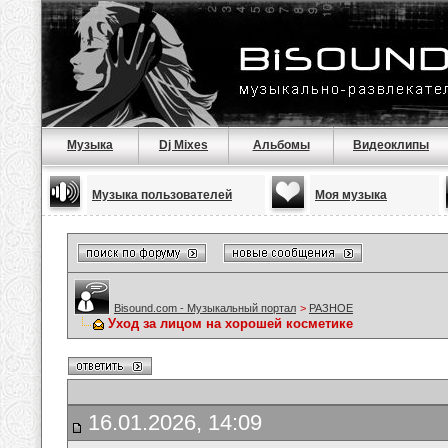
Музыка
Dj Mixes
Альбомы
Видеоклипы
Музыка пользователей
Моя музыка
Bisound.com - Музыкальный портал
>
РАЗНОЕ
Уход за лицом на хорошей косметике
16.01.2026, 14:09