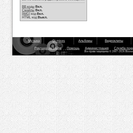
BB коды
Вкл.
Смайлы
Вкл.
[IMG]
код
Вкл.
HTML код
Выкл.
Музыка
Dj mixes
Альбомы
Видеоклипы
Реклама на сайте
Помощь
Администрация
Служба под
Все права защищены © 2007-2026 Bisou