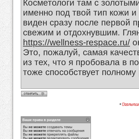
Косметологи там с золотым
именно под твой тип кожи 
виден сразу после первой п
свежим и отдохнувшим. Глян
https://wellness-respace.ru/
о
Это, пожалуй, самая качест
из тех, что я пробовала в 
тоже способствует полному
«
Предыдущ
Ваши права в разделе
Вы
не можете
создавать темы
Вы
не можете
отвечать на сообщения
Вы
не можете
прикреплять файлы
Вы
не можете
редактировать сообщения