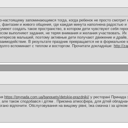
по-настоящему запоминающимся тогда, когда ребенок не просто смотрит
, фантазии и живого общения, где каждая минута наполнена радостью и
меют создать такое пространство, в котором дети чувствуют себя геро
есом выполняют задания, не теряя внимания и желания участвовать. И
 интересов малышей, поэтому активные дети получают движение и драйв
заимодействие. В результате праздник превращается не в формальное 
 долго вспоминает с теплом и восторгом. Прочитати докладніше:
http://za
ння
https://prynada.com.ua/banquets/detskie-prazdniki/
у ресторані Принада 
, але також сподобався і дітям . Приємна атмосфера, для дітей обладнан
огано відпочити. Обслуговування на вищому рівні, їжа смачна і за цілком