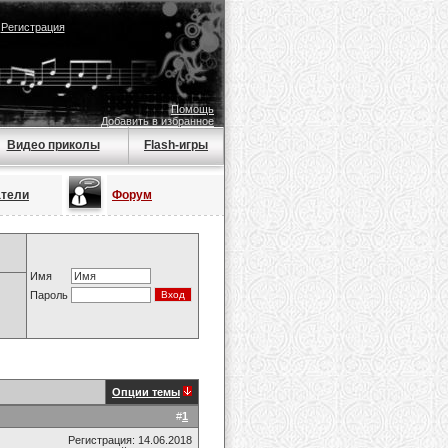
|
Регистрация
Помощь
Добавить в избранное
Видео приколы
Flash-игры
атели
Форум
Имя
Пароль
Опции темы
#
1
Регистрация: 14.06.2018