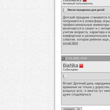
Активный пользователь
Магия праздника для детей
Детский праздник становится 
погружается в атмосферу игры
профессиональные аниматоры у
включаются в сюжет и с интер
учетом возраста, характера и
комфортное и увлекательное в
событие, которое ребенок еще
svyat.html
.
17.01.2026, 14:52
BiaNka
Собеседник
Вітаю! Дитячий день народже
враження не тільки у дорослих
влаштує всіх, я змогла тут неп
дуже сподобалося.