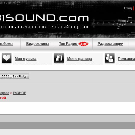
Вход
льбомы
Видеоклипы
Топ Радио
Радиостанции
Моя музыка
Моя страница
Пользов
портал
>
РАЗНОЕ
тей