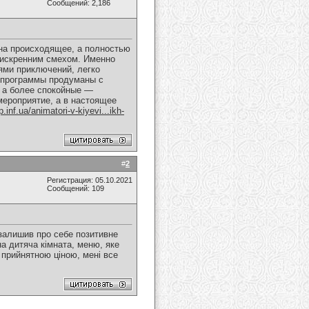
Сообщений: 2,186
 на происходящее, а полностью
 искренним смехом. Именно
ями приключений, легко
х программы продуманы с
, а более спокойные —
мероприятие, а в настоящее
p.inf.ua/animatori-v-kiyevi...ikh-
#
2
Регистрация: 05.10.2021
Сообщений: 109
залишив про себе позитивне
а дитяча кімната, меню, яке
 прийнятною ціною, мені все