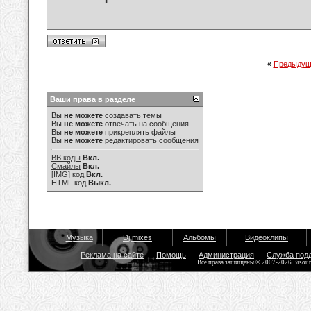
«
Предыдущ
Ваши права в разделе
Вы
не можете
создавать темы
Вы
не можете
отвечать на сообщения
Вы
не можете
прикреплять файлы
Вы
не можете
редактировать сообщения
BB коды
Вкл.
Смайлы
Вкл.
[IMG]
код
Вкл.
HTML код
Выкл.
Музыка
Dj mixes
Альбомы
Видеоклипы
Реклама на сайте
Помощь
Администрация
Служба под
Все права защищены © 2007-2026 Bisou