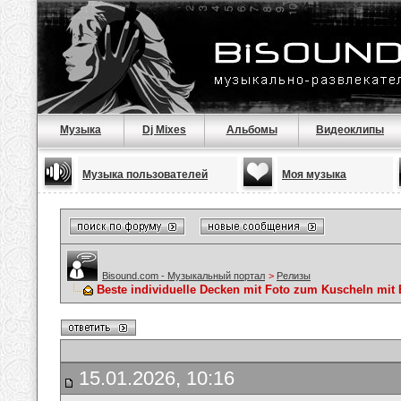
Музыка
Dj Mixes
Альбомы
Видеоклипы
Музыка пользователей
Моя музыка
Bisound.com - Музыкальный портал
>
Релизы
Beste individuelle Decken mit Foto zum Kuscheln mit
15.01.2026, 10:16