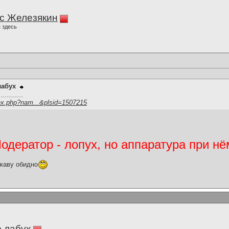
с Железякин
 здесь
лабух
.........
ex.php?nam...&plsid=1507215
дератор - лопух, но аппаратура при нё
жаву обидно
 лабух