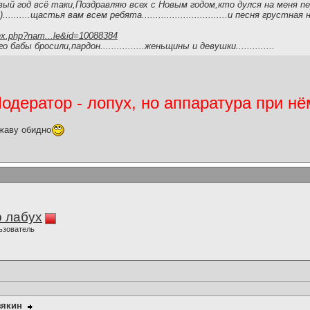
вый год всё таки,Поздравляю всех с Новым годом,кто дулся на меня 
.......щастья вам всем ребята...............................и песня грустная
ex.php?nam...le&id=10088384
абы бросили,пардон................женьщины и девушки..............
дератор - лопух, но аппаратура при нё
жаву обидно
 лабух
ьзователь
зякин