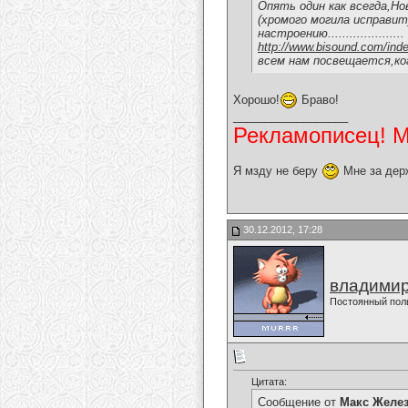
Опять один как всегда,Но
(хромого могила исправит)...
настроению.....................
http://www.bisound.com/ind
всем нам посвещается,кого б
Хорошо!
Браво!
__________________
Рекламописец! Мо
Я мзду не беру
Мне за дер
30.12.2012, 17:28
владимир
Постоянный пол
Цитата:
Сообщение от
Макс Желе