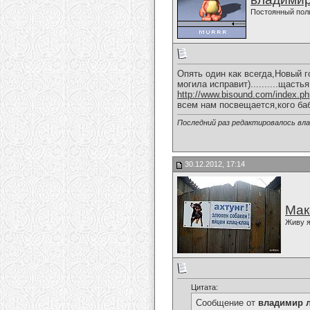
Постоянный пол
Опять один как всегда,Новый г
могила исправит)..........щастья в
http://www.bisound.com/index.p
всем нам посвещается,кого бабы б
Последний раз редактировалось вла
30.12.2012, 17:14
Мак
Живу я
Цитата:
Сообщение от
владимир 