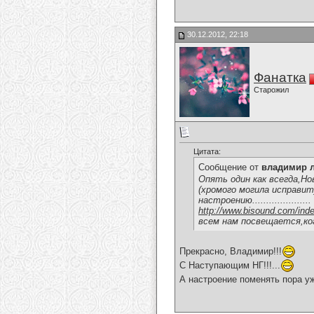
30.12.2012, 22:18
Фанатка
Старожил
Цитата:
Сообщение от
владимир 
Опять один как всегда,Но
(хромого могила исправит)...
настроению.....................
http://www.bisound.com/ind
всем нам посвещается,кого б
Прекрасно, Владимир!!!
С Наступающим НГ!!!...
А настроение поменять пора уж