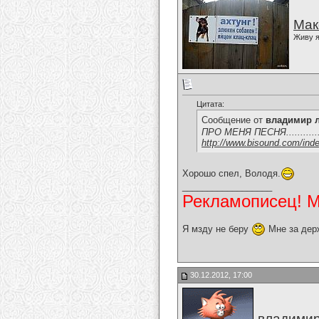
Мак
Живу я
Цитата:
Сообщение от
владимир 
ПРО МЕНЯ ПЕСНЯ..............
http://www.bisound.com/ind
Хорошо спел, Володя.
__________________
Рекламописец! Мо
Я мзду не беру
Мне за дер
30.12.2012, 17:00
владимир