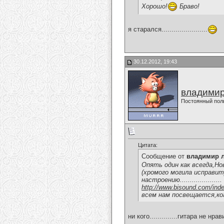
Хорошо!
Браво!
я старался.......................
30.12.2012, 19:43
владимир
Постоянный пол
Цитата:
Сообщение от
владимир 
Опять один как всегда,Но
(хромого могила исправит)...
настроению.....................
http://www.bisound.com/ind
всем нам посвещается,кого б
ни кого..............гитара не нрав