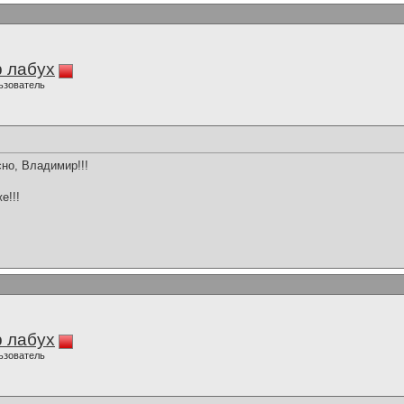
 лабух
ьзователь
но, Владимир!!!
е!!!
 лабух
ьзователь