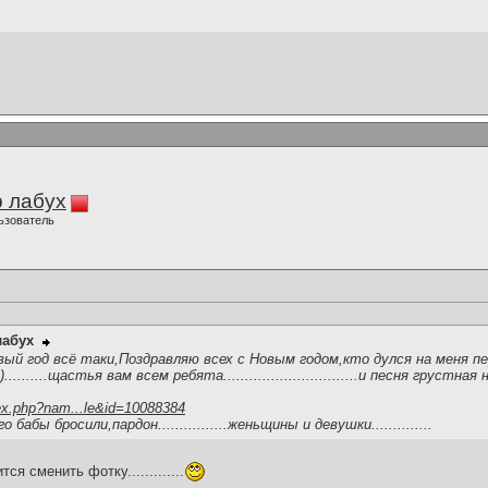
 лабух
ьзователь
лабух
вый год всё таки,Поздравляю всех с Новым годом,кто дулся на меня 
.......щастья вам всем ребята...............................и песня грустная
ex.php?nam...le&id=10088384
абы бросили,пардон................женьщины и девушки..............
ится сменить фотку.............