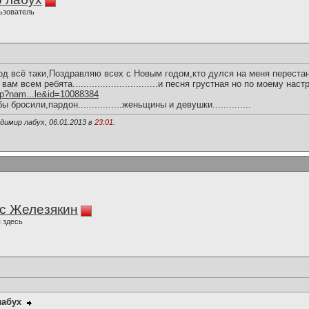
ьзователь
од всё таки,Поздравляю всех с Новым годом,кто дулся на меня переста
ам всем ребята...............................и песня грустная но по моему настроен
hp?nam...le&id=10088384
росили,пардон................женьщины и девушки..............
димир лабух, 06.01.2013 в
23:01
.
с Железякин
 здесь
лабух