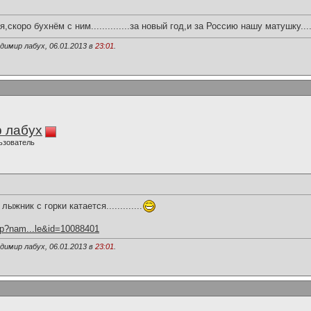
ро бухнём с ним..............за новый год,и за Россию нашу матушку..............
димир лабух, 06.01.2013 в
23:01
.
 лабух
ьзователь
жник с горки катается.............
hp?nam...le&id=10088401
димир лабух, 06.01.2013 в
23:01
.