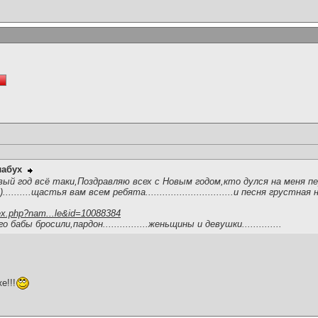
лабух
вый год всё таки,Поздравляю всех с Новым годом,кто дулся на меня 
.......щастья вам всем ребята...............................и песня грустная
ex.php?nam...le&id=10088384
абы бросили,пардон................женьщины и девушки..............
е!!!