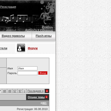
|
Регистрация
Помощь
Добавить в избранное
Видео приколы
Flash-игры
атели
Форум
Имя
Пароль
7
48
49
57
97
>
Последняя
»
Опции темы
#
461
Регистрация: 06.08.2010