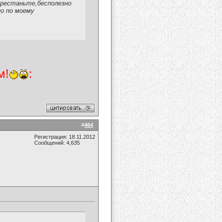
перестаньте,бесполезно
 но по моему
м!
:
#
464
Регистрация: 18.11.2012
Сообщений: 4,635