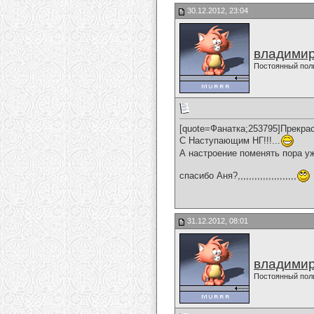
30.12.2012, 23:04
владимир
Постоянный пол
[quote=Фанатка;253795]Прекрас
С Наступающим НГ!!!...
А настроение поменять пора уж
спасибо Аня?,,,,,,,,,,,,,,,,,,,,,
31.12.2012, 08:01
владимир
Постоянный пол