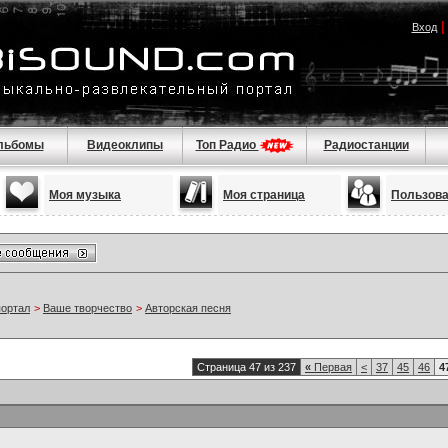
Вход
льбомы
Видеоклипы
Топ Радио
Радиостанции
Моя музыка
Моя страница
Пользов
портал
>
Ваше творчество
>
Авторская песня
Страница 47 из 237
«
Первая
<
37
45
46
4