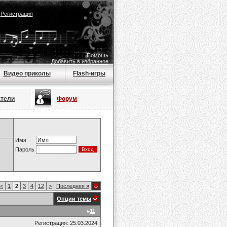
|
Регистрация
Помощь
Добавить в избранное
Видео приколы
Flash-игры
атели
Форум
Имя
Пароль
<
1
2
3
4
12
>
Последняя
»
Опции темы
#
11
Регистрация: 25.03.2024