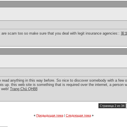
t are scam too so make sure that you deal with legit insurance agencies::
英
 read anything in this way before. So nice to discover somebody with a few or
is up. this web site is something that is required over the internet, a person with
e web!
Trang Chủ QH88
Страница 2 из 34
«
Предыдущая тема
|
Следующая тема
»