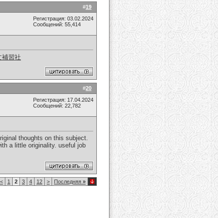
#
19
Регистрация: 03.02.2024
Сообщений: 55,414
文補習社
#
20
Регистрация: 17.04.2024
Сообщений: 22,782
iginal thoughts on this subject.
 a little originality. useful job
<
1
2
3
4
12
>
Последняя
»