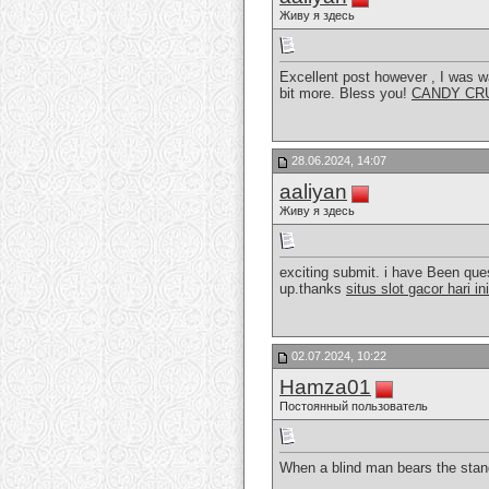
Живу я здесь
Excellent post however , I was wan
bit more. Bless you!
CANDY CR
28.06.2024, 14:07
aaliyan
Живу я здесь
exciting submit. i have Been quest
up.thanks
situs slot gacor hari ini
02.07.2024, 10:22
Hamza01
Постоянный пользователь
When a blind man bears the stand