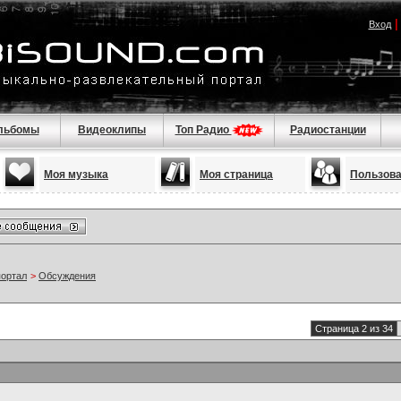
Вход
льбомы
Видеоклипы
Топ Радио
Радиостанции
Моя музыка
Моя страница
Пользов
портал
>
Обсуждения
Страница 2 из 34