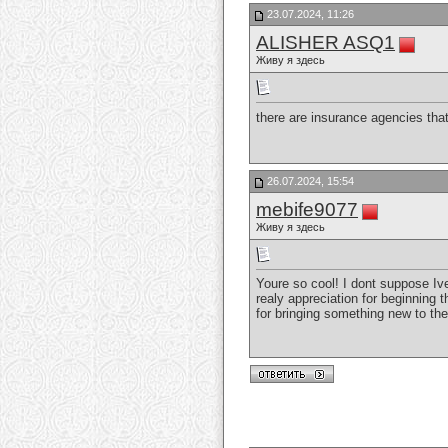
23.07.2024, 11:26
ALISHER ASQ1
Живу я здесь
there are insurance agencies tha
26.07.2024, 15:54
mebife9077
Живу я здесь
Youre so cool! I dont suppose Ive
realy appreciation for beginning th
for bringing something new to th