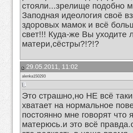
стояли...зрелище подобно м
Заподная идеология своё в
здоровых мамок и всё боль
свет!!! Куда-же Вы уходите
матери,сёстры?!?!?
29.05.2011, 11:02
alenka150293
Это страшно,но НЕ всё такие
хватает на нормальное пов
постоянно мне говорят что 
матерюсь.и это всё правда.