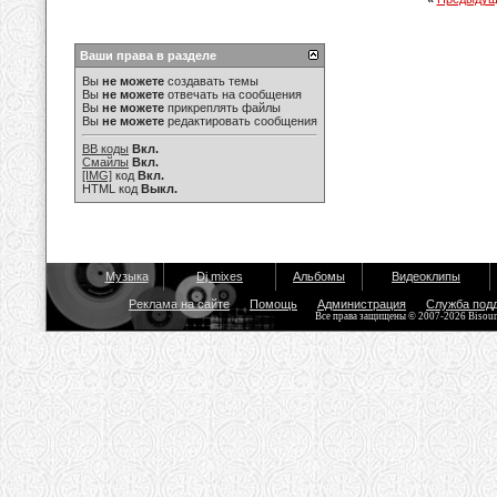
Ваши права в разделе
Вы
не можете
создавать темы
Вы
не можете
отвечать на сообщения
Вы
не можете
прикреплять файлы
Вы
не можете
редактировать сообщения
BB коды
Вкл.
Смайлы
Вкл.
[IMG]
код
Вкл.
HTML код
Выкл.
Музыка
Dj mixes
Альбомы
Видеоклипы
Реклама на сайте
Помощь
Администрация
Служба под
Все права защищены © 2007-2026 Bisou