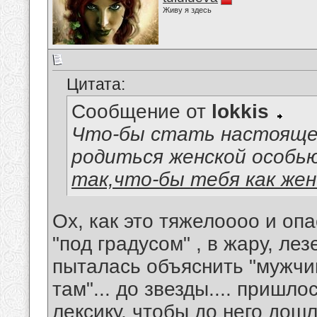
Живу я здесь
Цитата:
Сообщение от
lokkis
Что-бы стать настояще
родиться женской особью
так,что-бы тебя как ж
Ох, как это тяжелоооо и опа
"под градусом" , в жару, ле
пыталась объяснить "мужчи
там"... до звезды.... приш
лексику, чтобы до него дошл