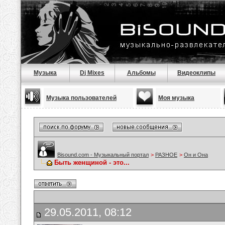
Музыка
Dj Mixes
Альбомы
Видеоклипы
Музыка пользователей
Моя музыка
Bisound.com - Музыкальный портал
>
РАЗНОЕ
>
Он и Она
Быть женщиной - это...
29.05.2011, 08:12