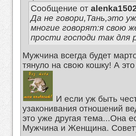
Сообщение от
alenka150
Да не говори,Тань,это уж
многие говорят:я свою ж
прости господи так для р
Мужчина всегда будет марто
тянуло на свою кошку! А это 
И если уж быть чес
узаконивания отношений вед
это уже другая тема...Она е
Мужчина и Женщина. Совет