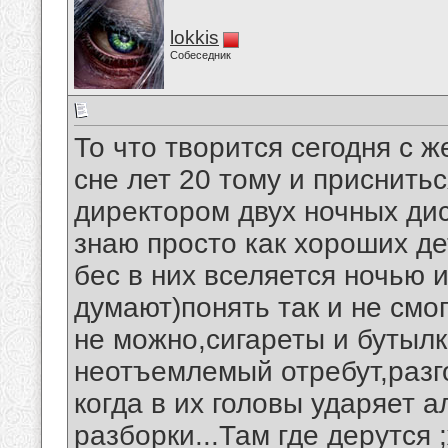
lokkis
Собеседник
То что творится сегодня с
сне лет 20 тому и приснитьс
директором двух ночных дис
знаю просто как хороших де
бес в них вселяется ночью 
думают)понять так и не смог
не можно,сигареты и бутылк
неотъемлемый отребут,разго
когда в их головы ударяет а
разборки...Там где дерутся