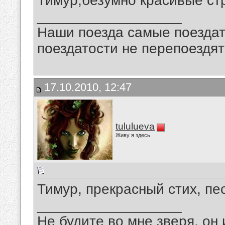
Тимур,безумно красивые ст
__________________
Наши поезда самые поездат
поездатости не перепоездят
17.10.2010, 12:47
tululueva
Живу я здесь
Тимур, прекрасный стих, пе
__________________
Не будите во мне зверя, он 