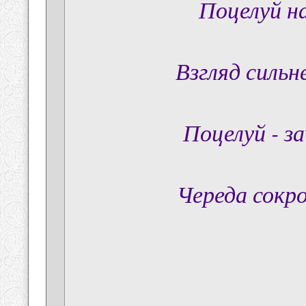
Поцелуй на
Взгляд сильн
Поцелуй - з
Череда сокро