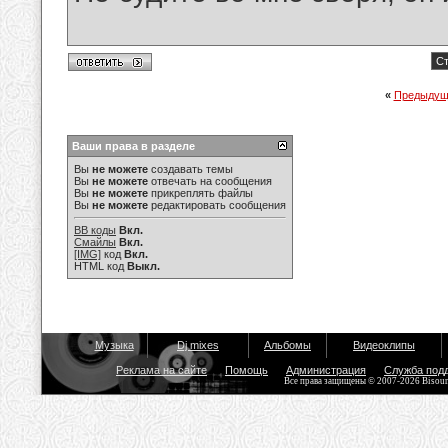
Ст
«
Предыдущ
Ваши права в разделе
Вы
не можете
создавать темы
Вы
не можете
отвечать на сообщения
Вы
не можете
прикреплять файлы
Вы
не можете
редактировать сообщения
BB коды
Вкл.
Смайлы
Вкл.
[IMG]
код
Вкл.
HTML код
Выкл.
Музыка
Dj mixes
Альбомы
Видеоклипы
Реклама на сайте
Помощь
Администрация
Служба под
Все права защищены © 2007-2026 Bisou