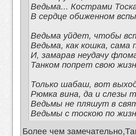
Ведьма... Кострами Тоск
В сердце обиженном всп
Ведьма уйдет, чтобы вс
Ведьма, как кошка, сама
И, замарав неудачу флом
Танком попрет свою жизн
Только шабаш, вот выхо
Рюмка вина, да и слезы 
Ведьмы не пляшут в свя
Ведьмы с тоскою по жизн
Более чем замечательно,Та