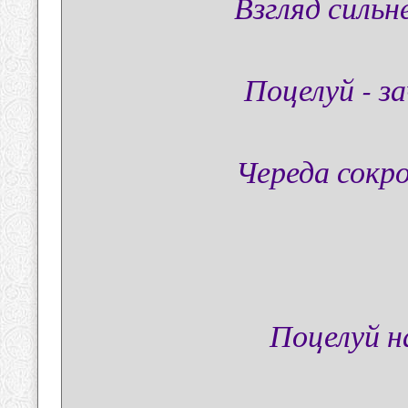
Взгляд сильн
Поцелуй - з
Череда сокро
Поцелуй н