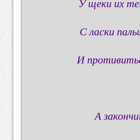
У щеки их т
С ласки паль
И противитьс
А закончи