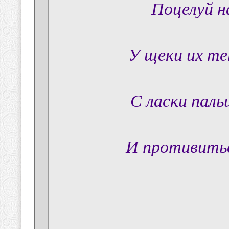
Поцелуй н
У щеки их т
С ласки паль
И противитьс