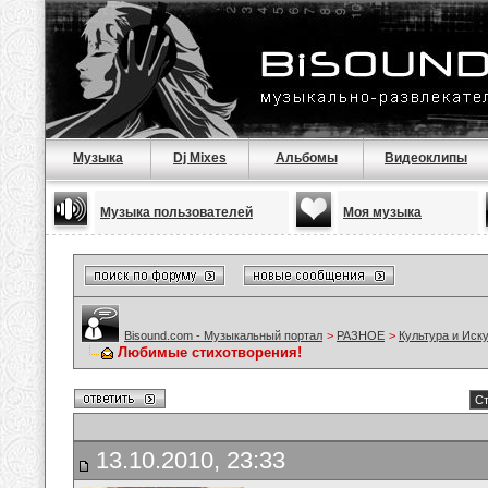
Музыка
Dj Mixes
Альбомы
Видеоклипы
Музыка пользователей
Моя музыка
Bisound.com - Музыкальный портал
>
РАЗНОЕ
>
Культура и Иск
Любимые стихотворения!
Ст
13.10.2010, 23:33