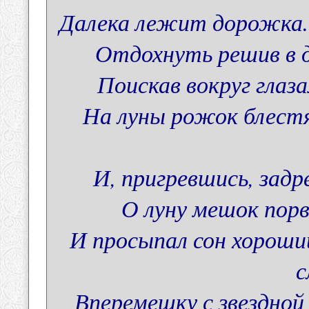
Далека лежит дорожка.
Отдохнуть решив в д
Поискав вокруг глаз
На луны рожок блестя
И, пригревшись, задре
О луну мешок порва
И просыпал сон хороши
с
Вперемешку с звездной 