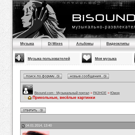
Музыка
Dj Mixes
Альбомы
Видеоклипы
Музыка пользователей
Моя музыка
Bisound.com - Музыкальный портал
>
РАЗНОЕ
>
Юмор
Прикольные, весёлые картинки
04.01.2014, 13:40