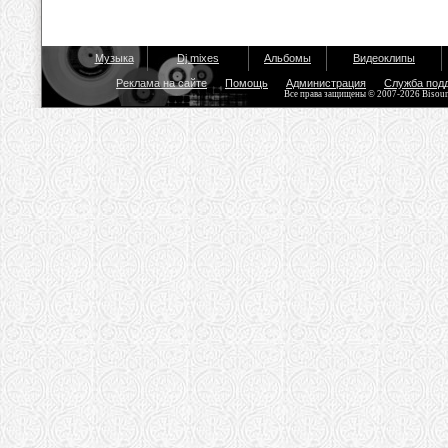
Музыка
Dj mixes
Альбомы
Видеоклипы
Реклама на сайте
Помощь
Администрация
Служба под
Все права защищены © 2007-2026 Bisou