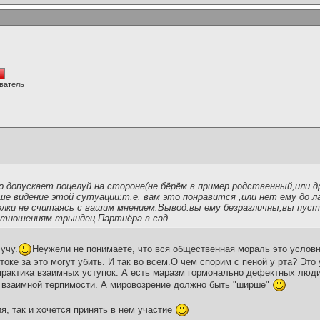
ватель
 допускает поцелуй на стороне(не бёрём в пример родственный,или д
е видение этой сутуации:т.е. вам это понравится ,или нет ему до л
лки не считаясь с вашим мнением.Вывод:вы ему безразличны,вы пус
Отношениям трындец.Партнёра в сад.
учу.
Неужели не понимаете, что вся общественная мораль это услов
токе за это могут убить. И так во всем.О чем спорим с пеной у рта? Это
рактика взаимных уступок. А есть маразм гормонально дефектных люди
о взаимной терпимости. А мировозрение должно быть "ширше"
я, так и хочется принять в нем участие