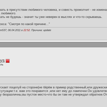
ать в присутствии любимого человека, и совесть промолчит - не измена
ь любимого.
ть не будешь - значит ты уже неверен в мыслях и что-то скрываешь.
оса: "Смотря по какой причине..."
m537, 06.04.2011 в
22:52
. Причина: update
iys
ель
ускает поцелуй на стороне(не бёрём в пример родственный,или дружески
сутуации:т.е. вам это понравится ,или нет ему до лампочки.Он удовлетв
 безразличны,вы пустое место-что бы он там не утверждал обратное.О