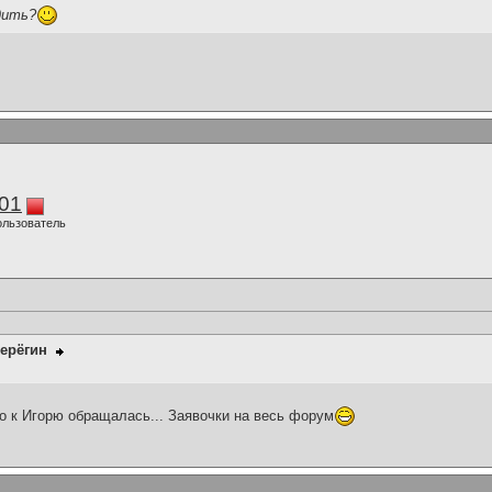
дить?
01
ользователь
ерёгин
о к Игорю обращалась... Заявочки на весь форум