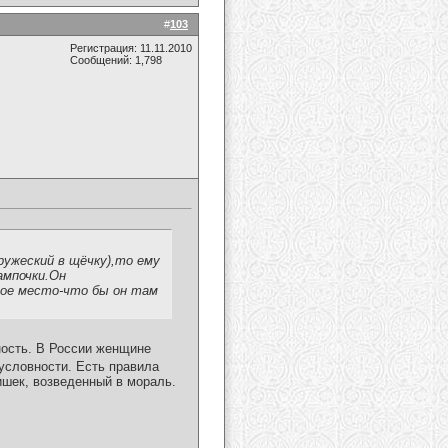
#
103
Регистрация: 11.11.2010
Сообщений: 1,798
ружеский в щёчку),то ему
ампочки.Он
тое место-что бы он там
ность. В России женщине
 условности. Есть правила
шек, возведенный в мораль.