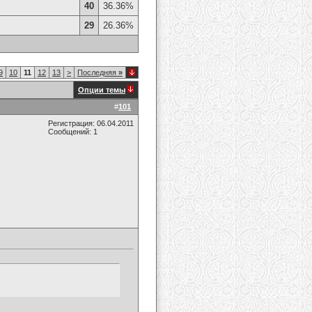
40
36.36%
29
26.36%
9
10
11
12
13
>
Последняя
»
Опции темы
#
101
Регистрация: 06.04.2011
Сообщений: 1