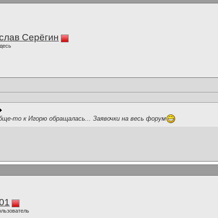
слав Серёгин
десь
ще-то к Игорю обращалась... Заявочки на весь форум
01
ользователь