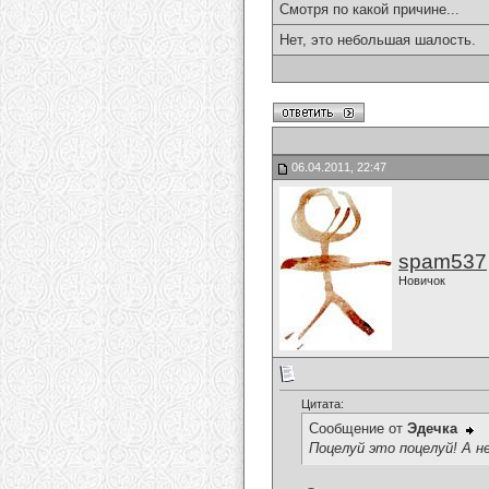
Смотря по какой причине...
Нет, это небольшая шалость.
06.04.2011, 22:47
spam537
Новичок
Цитата:
Сообщение от
Эдечка
Поцелуй это поцелуй! А н