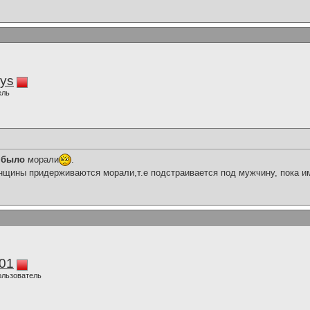
iys
ель
е было
морали
.
щины придерживаются морали,т.е подстраивается под мужчину, пока и
01
ользователь