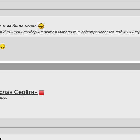
т и не было
морали
.
я.Женщины придерживаются морали,т.е подстраивается под мужчину,
слав Серёгин
десь