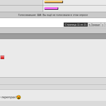
Голосовавшие:
110
. Вы ещё не голосовали в этом опросе
Страница 11 из 21
«
Первая
<
е перетрах!