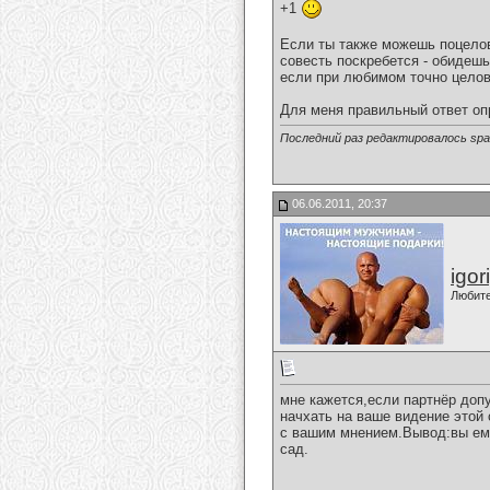
+1
Если ты также можешь поцелов
совесть поскребется - обидеш
если при любимом точно целова
Для меня правильный ответ опр
Последний раз редактировалось spa
06.06.2011, 20:37
igor
Любит
мне кажется,если партнёр доп
начхать на ваше видение этой 
с вашим мнением.Вывод:вы ему
сад.