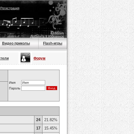
|
Регистрация
Помощь
Добавить в избранное
Видео приколы
Flash-игры
атели
Форум
Имя
Пароль
24
21.82%
17
15.45%