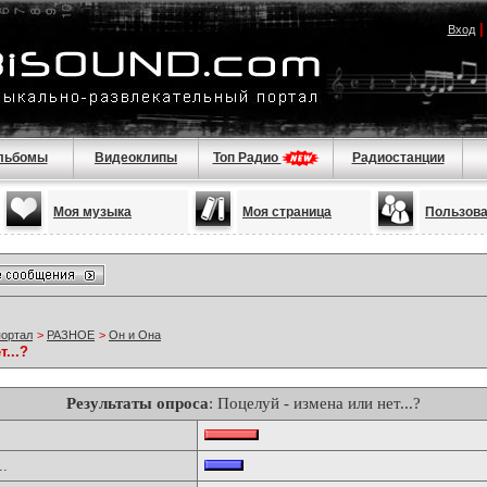
Вход
льбомы
Видеоклипы
Топ Радио
Радиостанции
Моя музыка
Моя страница
Пользов
портал
>
РАЗНОЕ
>
Он и Она
...?
Результаты опроса
: Поцелуй - измена или нет...?
..