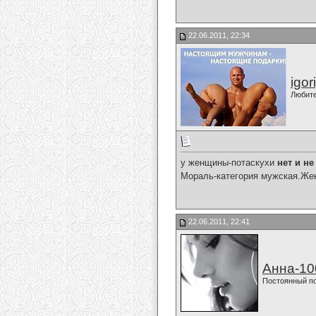
22.06.2011, 22:34
igor
Любит
у женщины-потаскухи
нет и н
Мораль-категория мужская.Жен
22.06.2011, 22:41
Анна-10
Постоянный п