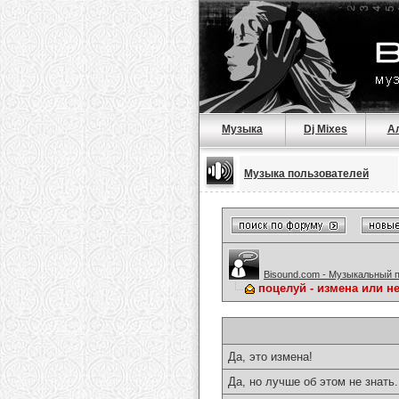
Музыка
Dj Mixes
А
Музыка пользователей
Bisound.com - Музыкальный 
поцелуй - измена или нет
Да, это измена!
Да, но лучше об этом не знать.