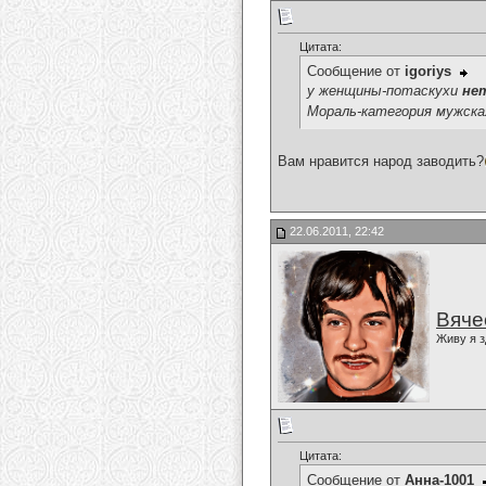
Цитата:
Сообщение от
igoriys
у женщины-потаскухи
не
Мораль-категория мужска
Вам нравится народ заводить?
22.06.2011, 22:42
Вяче
Живу я з
Цитата:
Сообщение от
Анна-1001