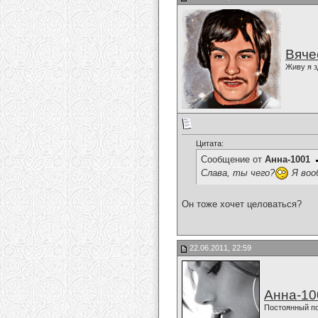
Вяче
Живу я з
Цитата:
Сообщение от
Анна-1001
Слава, ты чего?
Я вооб
Он тоже хочет целоваться?
22.06.2011, 22:59
Анна-10
Постоянный п