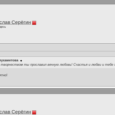
слав Серёгин
десь
мухаметова
 творчеством ты прославил вечную любовь! Счастья и любви и тебе жел
ятно!
слав Серёгин