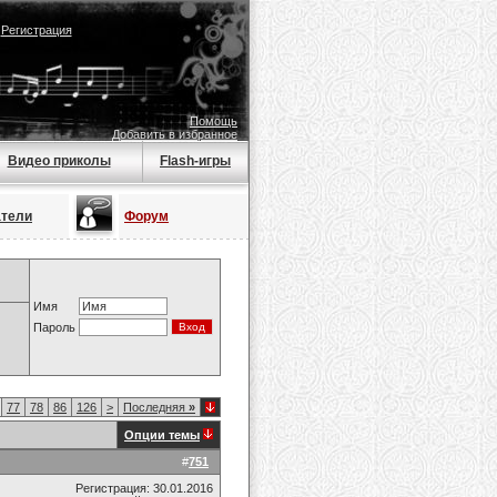
|
Регистрация
Помощь
Добавить в избранное
Видео приколы
Flash-игры
атели
Форум
Имя
Пароль
77
78
86
126
>
Последняя
»
Опции темы
#
751
Регистрация: 30.01.2016