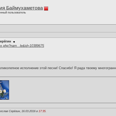
ия Баймухаметова
нный пользователь
ерёгин
ex.php?nam...le&id=10389675
еликолепное исполнение этой песни! Спасибо! Я рада твоему многогран
еслав Серёгин, 16.03.2016 в
17:35
.