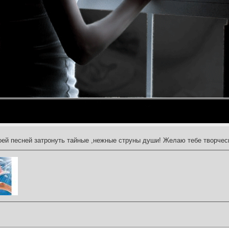
оей песней затронуть тайные ,нежные струны души! Желаю тебе творчес