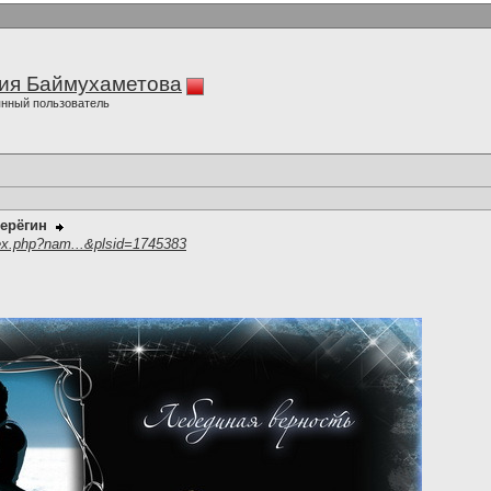
ия Баймухаметова
нный пользователь
ерёгин
ex.php?nam...&plsid=1745383