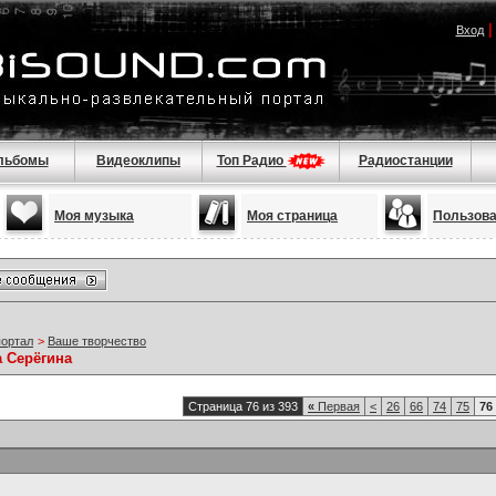
Вход
льбомы
Видеоклипы
Топ Радио
Радиостанции
Моя музыка
Моя страница
Пользов
портал
>
Ваше творчество
а Серёгина
Страница 76 из 393
«
Первая
<
26
66
74
75
76