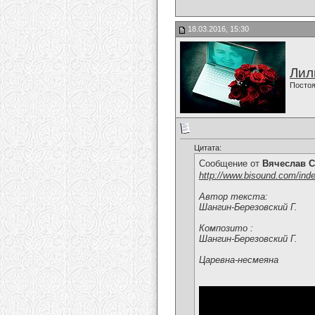
18.03.2016, 15:30
Лил
Постоя
Цитата:
Сообщение от
Вячеслав С
http://www.bisound.com/ind
Автор текста:
Шангин-Березовский Г.
Композито :
Шангин-Березовский Г.
Царевна-несмеяна