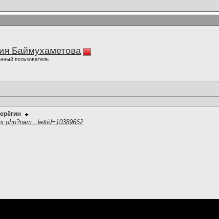
ия Баймухаметова
нный пользователь
ерёгин
ex.php?nam...le&id=10389662