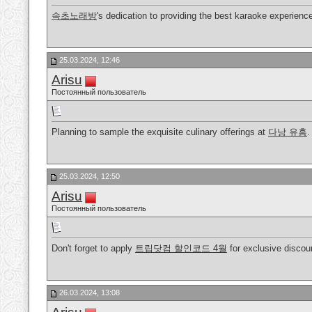
속초노래방
's dedication to providing the best karaoke experience 
25.03.2024, 12:46
Arisu
Постоянный пользователь
Planning to sample the exquisite culinary offerings at
다낭 유흥
.
25.03.2024, 12:50
Arisu
Постоянный пользователь
Don't forget to apply
트립닷컴 할인코드 4월
for exclusive discou
26.03.2024, 13:08