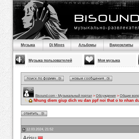
Музыка
Dj Mixes
Альбомы
Видеоклипы
Музыка пользователей
Моя музыка
Bisound.com - Музыкальный портал
>
Обсуждения
>
Общие воп
Nhung diem giup dich vu dan ppf noi that o to nhan 
12.03.2024, 21:52
Arisu