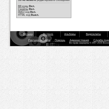
Вы
не можете
редактировать сообщения
BB коды
Вкл.
Смайлы
Вкл.
[IMG]
код
Вкл.
HTML код
Выкл.
Музыка
Dj mixes
Альбомы
Видеоклипы
Реклама на сайте
Помощь
Администрация
Служба под
Все права защищены © 2007-2026 Bisou