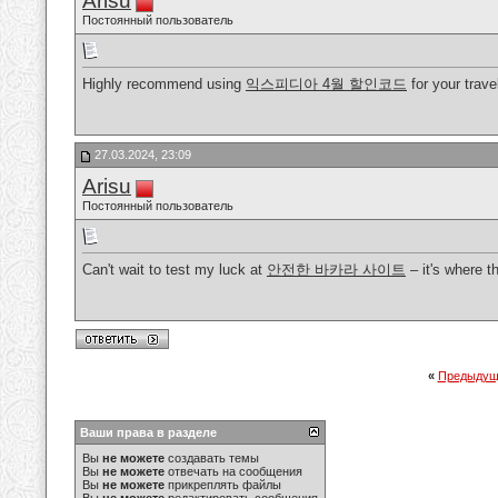
Arisu
Постоянный пользователь
Highly recommend using
익스피디아 4월 할인코드
for your trave
27.03.2024, 23:09
Arisu
Постоянный пользователь
Can't wait to test my luck at
안전한 바카라 사이트
– it's where th
«
Предыдущ
Ваши права в разделе
Вы
не можете
создавать темы
Вы
не можете
отвечать на сообщения
Вы
не можете
прикреплять файлы