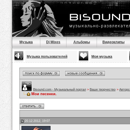
Музыка
Dj Mixes
Альбомы
Видеоклипы
Музыка пользователей
Моя музыка
Bisound.com - Музыкальный портал
>
Ваше творчество
>
Авторс
Мои песенки.
20.12.2012, 19:07