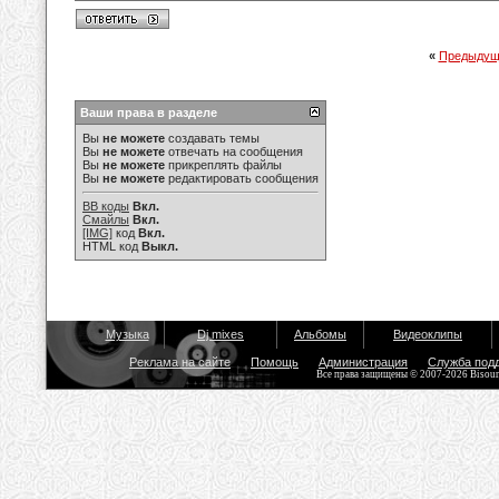
«
Предыдущ
Ваши права в разделе
Вы
не можете
создавать темы
Вы
не можете
отвечать на сообщения
Вы
не можете
прикреплять файлы
Вы
не можете
редактировать сообщения
BB коды
Вкл.
Смайлы
Вкл.
[IMG]
код
Вкл.
HTML код
Выкл.
Музыка
Dj mixes
Альбомы
Видеоклипы
Реклама на сайте
Помощь
Администрация
Служба под
Все права защищены © 2007-2026 Bisou